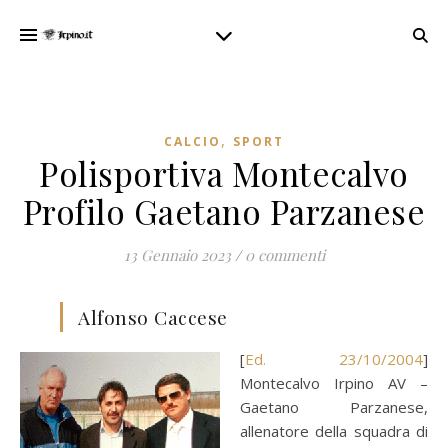
,
CALCIO
SPORT
Polisportiva Montecalvo
Profilo Gaetano Parzanese
13 Gennaio 2023
/
0 commenti
Alfonso Caccese
[
Ed. 23/10/2004
]
Montecalvo Irpino AV –
Gaetano Parzanese,
allenatore della squadra di