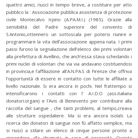
quattro amici, riuscì in tempo breve, a costituire per atto
pubblico la : Associazione pubblica assistenza di protezione
civile Montecalvo Irpino (A.PA.M.I.) (1985). Grazie alla
sensibilità del Padre superiore del convento di
S.Antonio,ottennero un sottoscala per potersi riunire e
programmare la vita dell’associazione appena nata. I primi
passi furono la segnalazione dell’elenco dei primi volontari
alla prefettura di Avellino, che anch’essa stava schedando i
primi nuclei di volontari che via via andavano costituendosi
in provincia,e l’affiliazione all’A.N.PA.S di Firenze che offriva
l’opportunità di essere in contatto con tutte le affiliate a
livello nazionale. Si era ancora in pochi. Nel frattempo si
intensificarono i contatti con l’ A.I.D.O (ass.italiana
donatori.organi) e l’Avis di Benevento per contribuire alla
raccolta del sangue , che tanti problemi, al tempo,creava
alle strutture ospedaliere. Ma si era ancora isolati. La
ricerca dei donatori di sangue non fù affatto semplice, ma
si riuscì a stilare un elenco di cinque persone pronte a
rispondere alla chiamata in caso di necessità. Questa