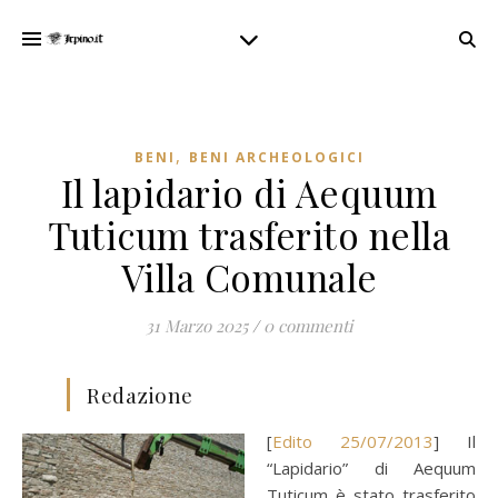
,
BENI
BENI ARCHEOLOGICI
Il lapidario di Aequum
Tuticum trasferito nella
Villa Comunale
31 Marzo 2025
/
0 commenti
Redazione
[
Edito 25/07/2013
] Il
“Lapidario” di Aequum
Tuticum è stato trasferito