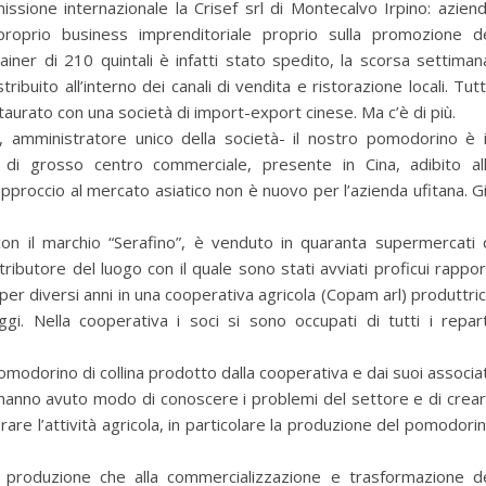
issione internazionale la Crisef srl di Montecalvo Irpino: azien
 proprio business imprenditoriale proprio sulla promozione d
ner di 210 quintali è infatti stato spedito, la scorsa settiman
tribuito all’interno dei canali di vendita e ristorazione locali. Tut
taurato con una società di import-export cinese. Ma c’è di più.
, amministratore unico della società- il nostro pomodorino è 
 di grosso centro commerciale, presente in Cina, adibito al
approccio al mercato asiatico non è nuovo per l’azienda ufitana. G
con il marchio “Serafino”, è venduto in quaranta supermercati 
ributore del luogo con il quale sono stati avviati proficui rappor
per diversi anni in una cooperativa agricola (Copam arl) produttri
i. Nella cooperativa i soci si sono occupati di tutti i repart
pomodorino di collina prodotto dalla cooperativa e dai suoi associat
ri hanno avuto modo di conoscere i problemi del settore e di crea
are l’attività agricola, in particolare la produzione del pomodori
a produzione che alla commercializzazione e trasformazione d