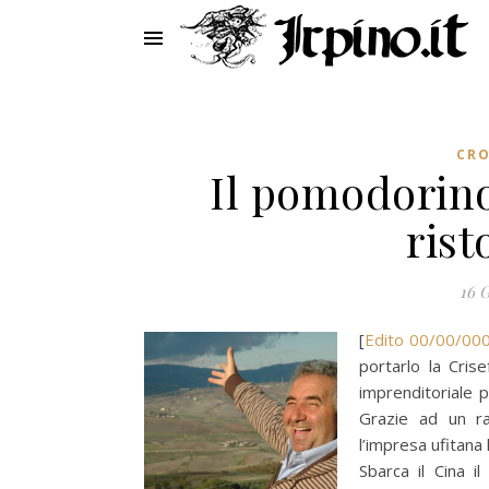
CR
Il pomodorino 
rist
16 
[
Edito 00/00/00
portarlo la Cris
imprenditoriale 
Grazie ad un ra
l’impresa ufitana
Sbarca il Cina i