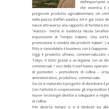
dell’importante m
che incentra il
pregevole prodotto agroalimentare. Un contai
nella piazza d’affari asiatica ed è già stato dis
nasce attraverso una rapporto di fornitura ins
“Adesso- mette in evidenza Nicola Serafino
esposizione al Tempio Italiano. Una sorta
promozione e vendita dei prodotti italiani”. L’
fitto e consolidato il business con il Giappone.
Oggi il prodotto ufitano, commercializzato 
Tokyo. Il tutto grazie a un legame con un dist
commerciali. I soci della Crisef hanno operato 
di pomodori – pomodorini di collina – ortagg
amministrativo, produttivo, commerciale.
Da ciò è maturato il progetto di distribuire il 
Con l’attività in cooperazione gli imprendito
nuove tecnologie dirette a sviluppare e miglior
di collina.
Per diverso tempo ci si è dedicati sia all