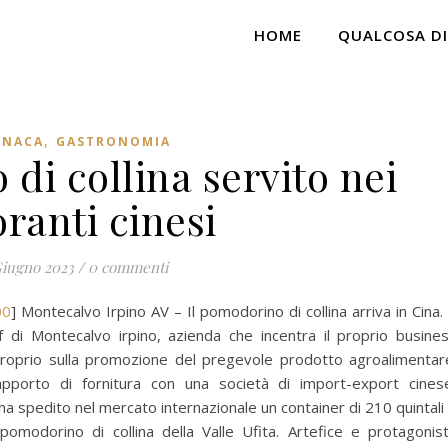
HOME
QUALCOSA DI
,
ONACA
GASTRONOMIA
di collina servito nei
oranti cinesi
Giugno 2023
/
0 commenti
00
] Montecalvo Irpino AV – Il pomodorino di collina arriva in Cina.
ef di Montecalvo irpino, azienda che incentra il proprio busine
proprio sulla promozione del pregevole prodotto agroalimentar
pporto di fornitura con una società di import-export cines
 ha spedito nel mercato internazionale un container di 210 quintali
l pomodorino di collina della Valle Ufita. Artefice e protagonis