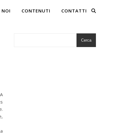
 NOI
CONTENUTI
CONTATTI
Cerca
 A
ss
e.
e,
ta