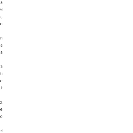
da
el
a,
to
in
la
ia
di
ti
ce
i:
i.
re
no
el