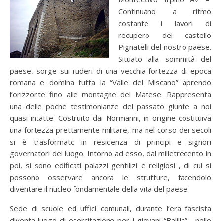
Continuano a ritmo
costante i lavori di
recupero del castello
Pignatelli del nostro paese.
Situato alla sommità del
paese, sorge sui ruderi di una vecchia fortezza di epoca
romana e domina tutta la “Valle del Miscano” aprendo
l’orizzonte fino alle montagne del Matese. Rappresenta
una delle poche testimonianze del passato giunte a noi
quasi intatte. Costruito dai Normanni, in origine costituiva
una fortezza prettamente militare, ma nel corso dei secoli
si è trasformato in residenza di principi e signori
governatori del luogo. Intorno ad esso, dal milletrecento in
poi, si sono edificati palazzi gentilizi e religiosi , di cui si
possono osservare ancora le strutture, facendolo
diventare il nucleo fondamentale della vita del paese.
Sede di scuole ed uffici comunali, durante l’era fascista
diventa luogo di esercitazione per i giovani “Balilla”, nelle