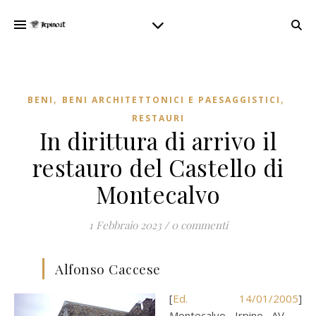
,
,
BENI
BENI ARCHITETTONICI E PAESAGGISTICI
RESTAURI
In dirittura di arrivo il
restauro del Castello di
Montecalvo
1 Febbraio 2023
/
0 commenti
Alfonso Caccese
[
Ed. 14/01/2005
]
Montecalvo Irpino AV –