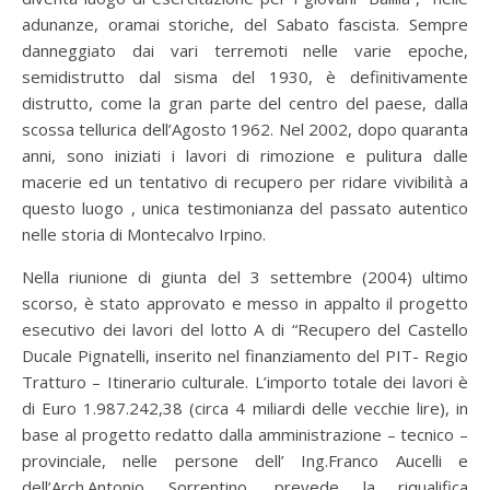
adunanze, oramai storiche, del Sabato fascista. Sempre
danneggiato dai vari terremoti nelle varie epoche,
semidistrutto dal sisma del 1930, è definitivamente
distrutto, come la gran parte del centro del paese, dalla
scossa tellurica dell’Agosto 1962. Nel 2002, dopo quaranta
anni, sono iniziati i lavori di rimozione e pulitura dalle
macerie ed un tentativo di recupero per ridare vivibilità a
questo luogo , unica testimonianza del passato autentico
nelle storia di Montecalvo Irpino.
Nella riunione di giunta del 3 settembre (2004) ultimo
scorso, è stato approvato e messo in appalto il progetto
esecutivo dei lavori del lotto A di “Recupero del Castello
Ducale Pignatelli, inserito nel finanziamento del PIT- Regio
Tratturo – Itinerario culturale. L’importo totale dei lavori è
di Euro 1.987.242,38 (circa 4 miliardi delle vecchie lire), in
base al progetto redatto dalla amministrazione – tecnico –
provinciale, nelle persone dell’ Ing.Franco Aucelli e
dell’Arch.Antonio Sorrentino, prevede la riqualifica