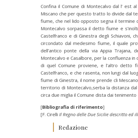
Confina il Comune di Montecalvo dal l’ est a
Miscano che per questo tratto lo divide dal 
fiume, che nel lido opposto segna il termine de
Montecalvo sorpassa il detto fiume e s’inolt
Castelfranco e di Ginestra degli Schiavoni, c
circondato dal medesimo fiume, il quale pro
dell’antico ponte della via Appia Trajana, d
Montecalvo e Casalbore, per la confluenza in q
di quel Comune proviene, e l’altro detto 
Castelfranco, e che rasenta, non lungi dal lu
fiume di Ginestra, il nome prende cli Mescano.
territorio di Montecalvo,serba la distanza d
circa due miglia il Comune dista dai tenimento d
[
Bibliografia di riferimento
]
[F. Cirelli
Il Regno delle Due Sicilie descritto ed il
Redazione