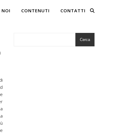
 NOI
CONTENUTI
CONTATTI
Cerca
O
di
ad
ve
er
da
La
iù
he