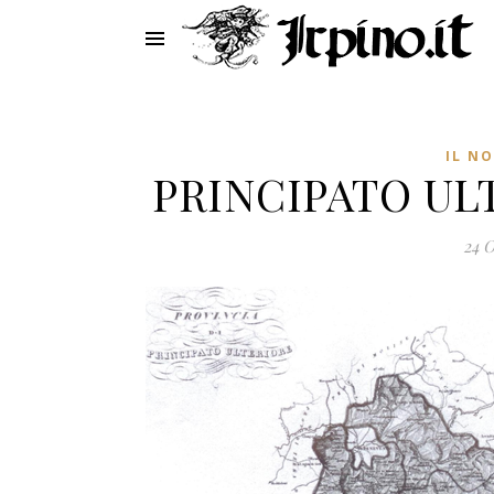
IL N
PRINCIPATO UL
24 O