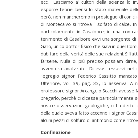
ecc. Lasciamo a’ cultori della scienza lo i
esporre teorie; bensì lo stato materiale del
però, non mancheremo in prosieguo di conicili
di Montecalvo si ritrova il solfato di calce, 
particolarmente in Casalbore; in una contr
tenimento di Casalbore evvi una sorgente di 
Gallo, unico dottor fisico che siavi in quel Com
dubitare della verità delle sue relazioni. Siff
farsene. Nulla di più preciso possiam dirn
avventura analizzate. Dicevasi esservi nel
l’egregio signor Federico Cassitto mancato
Ulteriore, vol. 39, pag. 33, lo asseriva. A n
professore signor Arcangelo Scacchi avesse fat
pregarlo, perchè ci dicesse particolarmente s
nostre osservazioni geologiche, ci ha detto 
della quale aveva fatto accenno il signor Cassi
alcuni pezzi di solfuro di antimonio come ritrov
Confinazione