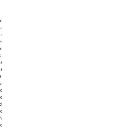
re
ra
oi
el
to
o,
la
ra
e,
Si
ed
vo
di
no
ni
no