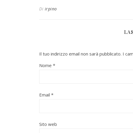
Di
irpino
LA
Il tuo indirizzo email non sarà pubblicato.
I ca
Nome
*
Email
*
Sito web