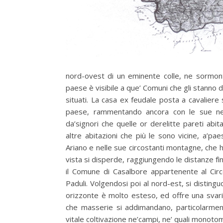
nord-ovest di un eminente colle, ne sormont
paese è visibile a que’ Comuni che gli stanno d
situati. La casa ex feudale posta a cavaliere 
paese, rammentando ancora con le sue neg
da’signori che quelle or derelitte pareti abi
altre abitazioni che più le sono vicine, a’pa
Ariano e nelle sue circostanti montagne, che
vista si disperde, raggiungendo le distanze fì
il Comune di Casalbore appartenente al Cir
Paduli. Volgendosi poi al nord-est, si disting
orizzonte è molto esteso, ed offre una svariat
che masserie si addimandano, particolarmen
vitale coltivazione ne’campi, ne’ quali monotomi