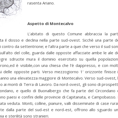
rasenta Ariano.
Aspetto di Montecalvo
L’abitato di questo Comune abbraccia la par
a il dosso e declina nella parte sud-ovest. Sicchè una parte d
i contro da settentrione; e l’altra parte a quei che verso il sud so
sull’alto del colle, guarda dalle opposte affacciate ambe le ale d
re sdrucite mura il dominio esercitato su quella popolazio
tarono,ed è visibile,con una chiesa che l’è dappresso, e con mol
esi delle opposte parti. Verso mezzogiorno 1’ orizzonte finisce 
 hanno una elevatezza maggiore di Montecalvo. Verso sud-ovest, 
no ai monti di Terra di Lavoro. Da nord-ovest, gli sono di prospet
condano, e quello di Buonalbergo che fa parte del Circondano 
uono paesi e confini delle provincie di Capitanata, e Campobasso. 
a veduta. Monti, colline, pianure, valli disseminate di case rural
te dalla parte del sud-est e nord-est, offrono allo sguardo u
a e sterilità sono stranieri.