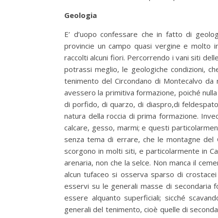
Geologia
E’ d’uopo confessare che in fatto di geolog
provincie un campo quasi vergine e molto int
raccolti alcuni fiori. Percorrendo i vani siti 
potrassi meglio, le geologiche condizioni, c
tenimento del Circondano di Montecalvo da n
avessero la primitiva formazione, poiché nulla
di porfido, di quarzo, di diaspro,di feldespato
natura della roccia di prima formazione. Inv
calcare, gesso, marmi; e questi particolarme
senza tema di errare, che le montagne del C
scorgono in molti siti, e particolarmente in 
arenaria, non che la selce. Non manca il cemen
alcun tufaceo si osserva sparso di crostacei 
esservi su le generali masse di secondaria 
essere alquanto superficiali; sicché scavan
generali del tenimento, cioè quelle di second