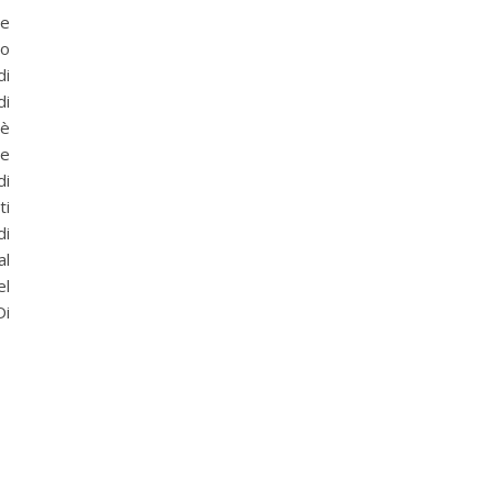
me
mo
di
di
 è
ze
di
ti
di
al
el
Di