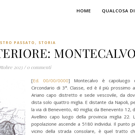
HOME
QUALCOSA DI
,
OSTRO PASSATO
STORIA
TERIORE: MONTECALV
ttobre 2023
/
0 commenti
[
Ed. 00/00/0000
] Montecalvo è capoluogo 
Circondario di 3°. Classe, ed è il più prossimo 
Ariano capo distretto e sede vescovile, da do
dista solo quattro miglia. E distante da Napoli, p
la via di Benevento, 40 miglia; da Benevento 12, 
Avellino capo luogo della provincia miglia 22. 
popolazione ascende a 5180 individui. Il punto p
vicino della strada consolare, è quel tratto c