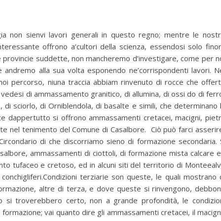
ia non sienvi lavori generali in questo regno; mentre le nost
eressante offrono a’cultori della scienza, essendosi solo fino
delle provincie suddette, non mancheremo d’investigare, come per n
he andremo alla sua volta esponendo ne’corrispondenti lavori. N
oi percorso, niuna traccia abbiam rinvenuto di rocce che offer
 vedesi di ammassamento granitico, di allumina, di ossi do di ferr
, di sciorlo, di Orniblendola, di basalte e simili, che determinano 
ece dappertutto si offrono ammassamenti cretacei, macigni, piet
nte nel tenimento del Comune di Casalbore. Ciò può farci asserir
ircondario di che discorriamo sieno di formazione secondaria. 
Casalbore, ammassamenti di ciottoli, di formazione mista calcare 
to tufaceo e cretoso, ed in alcuni siti del territorio di Monteeal
conchigliferi.Condizioni terziarie son queste, le quali mostrano 
formazione, altre di terza, e dove queste si rinvengono, debbo
do si troverebbero certo, non a grande profondità, le condizio
a formazione; vai quanto dire gli ammassamenti cretacei, il macig