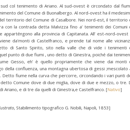
l sud col tenimento di Ariano. Al sud-ovest è circondato dal fiu
tenimento del Comune di Buonalbergo. Al nord-ovest ha il medesi
l territorio del Comune di Casalbore. Nei nord-est, il territorio 
ra con la contrada detta Malvizza fino a’ tenimenti dei Comuni 
he apparténgono alla provincia di Capitanata. All’ est-nord-ovest
viene da’monti di Castelfranco, e prende tal nome alle vicinan
etto di Santo Spirito, sito nella valle che di vide i tenimenti 
uel punto di due fiumi , uno detto di Ginestra, poiché dai tenimen
fiume Gesso, eh’ è quello propriamente che viene dai monti 
ogo della confluenza, una montagna ubertosa di gessi ;mescolato 
 Detto fiume nella curva che percorre, circondando i vari punti d
al detto Comune dove di due miglia, dove di due e mezzo, o tre. 
i Ariano, e di tre da quelli di Ginestra,e Castelfranco. [
Nativo
]
lustrato
, Stabilimento tipografico G. Nobili, Napoli, 1853]