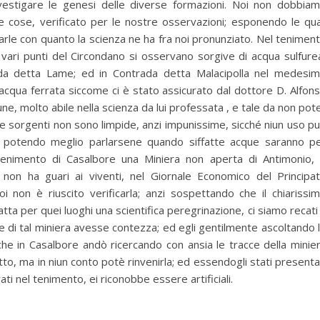
nvestigare le genesi delle diverse formazioni. Noi non dobbia
le cose, verificato per le nostre osservazioni; esponendo le qua
arle con quanto la scienza ne ha fra noi pronunziato. Nel tenimen
In vari punti del Circondano si osservano sorgive di acqua sulfure
ada detta Lame; ed in Contrada detta Malacipolla nel medesi
acqua ferrata siccome ci è stato assicurato dal dottore D. Alfon
une, molto abile nella scienza da lui professata , e tale da non pot
atte sorgenti non sono limpide, anzi impunissime, sicché niun uso p
e, potendo meglio parlarsene quando siffatte acque saranno p
 tenimento di Casalbore una Miniera non aperta di Antimonio,
 non ha guari ai viventi, nel Giornale Economico del Principa
oi non è riuscito verificarla; anzi sospettando che il chiarissi
ta per quei luoghi una scientifica peregrinazione, ci siamo recati
e di tal miniera avesse contezza; ed egli gentilmente ascoltando 
che in Casalbore andò ricercando con ansia le tracce della minie
tto, ma in niun conto potè rinvenirla; ed essendogli stati presenta
ati nel tenimento, ei riconobbe essere artificiali.