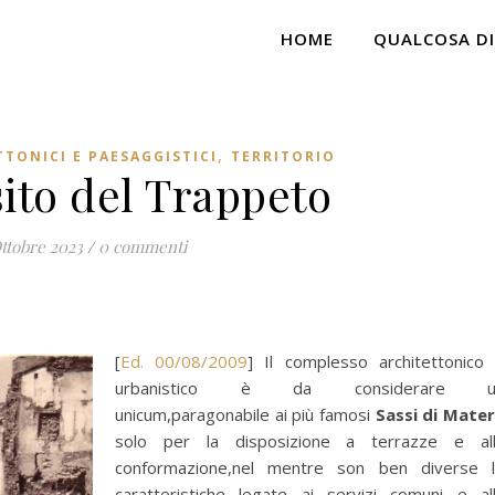
HOME
QUALCOSA DI
,
TTONICI E PAESAGGISTICI
TERRITORIO
ito del Trappeto
ttobre 2023
/
0 commenti
[
Ed. 00/08/2009
] Il complesso architettonico
urbanistico è da considerare u
unicum,paragonabile ai più famosi
Sassi di Mate
solo per la disposizione a terrazze e al
conformazione,nel mentre son ben diverse 
caratteristiche legate ai servizi comuni e al