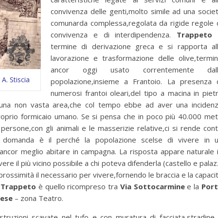
convivenza delle genti,molto simile ad una socie
comunarda complessa,regolata da rigide regole 
convivenza e di interdipendenza.
Trappeto
termine di derivazione greca e si rapporta al
lavorazione e trasformazione delle olive,termi
ancor oggi usato correntemente dall
A. Stiscia
popolazione,insieme a Frantoio. La presenza 
numerosi frantoi oleari,del tipo a macina in piet
di una non vasta area,che col tempo ebbe ad aver una inciden
roprio formicaio umano. Se si pensa che in poco più 40.000 met
persone,con gli animali e le masserizie relative,ci si rende con
ima domanda è il perché la popolazione scelse di vivere in 
 ancor meglio abitare in campagna. La risposta appare naturale 
vere il più vicino possibile a chi poteva difenderla (castello e palaz
rossimità il necessario per vivere,fornendo le braccia e la capaci
o
Trappeto
è quello ricompreso tra
Via Sottocarmine
e la
Por
cese
– zona Teatro.
truzioni scavate nel tufo e con muratura di facciata,stradine