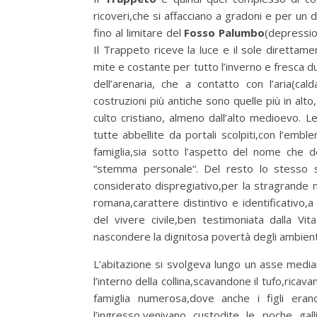
ricoveri,che si affacciano a gradoni e per un d
fino al limitare del
Fosso Palumbo
(depressio
Il Trappeto riceve la luce e il sole direttam
mite e costante per tutto l’inverno e fresca du
dell’arenaria, che a contatto con l’aria(ca
costruzioni più antiche sono quelle più in alto
culto cristiano, almeno dall’alto medioevo. 
tutte abbellite da portali scolpiti,con l’emb
famiglia,sia sotto l’aspetto del nome che de
“stemma personale“. Del resto lo stesso s
considerato dispregiativo,per la stragrande 
romana,carattere distintivo e identificativo
del vivere civile,ben testimoniata dalla Vit
nascondere la dignitosa povertà degli ambient
L’abitazione si svolgeva lungo un asse media
l’interno della collina,scavandone il tufo,ricavan
famiglia numerosa,dove anche i figli era
l’ingresso,venivano custodite le poche g