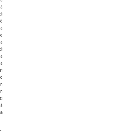
tà
di
è
la
ne
a
di
ra
za
ri
to
un
in
zi
tà
ta
 e