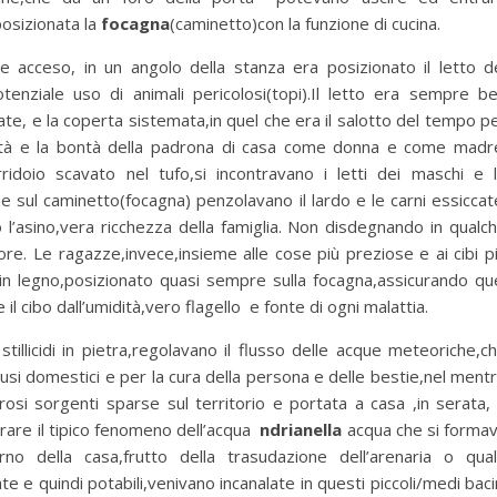
osizionata la
focagna
(caminetto)con la funzione di cucina.
e acceso, in un angolo della stanza era posizionato il letto d
otenziale uso di animali pericolosi(topi).Il letto era sempre b
ate, e la coperta sistemata,in quel che era il salotto del tempo p
ità e la bontà della padrona di casa come donna e come madr
doio scavato nel tufo,si incontravano i letti dei maschi e 
e sul caminetto(focagna) penzolavano il lardo e le carni essiccat
o l’asino,vera ricchezza della famiglia. Non disdegnando in qualc
re. Le ragazze,invece,insieme alle cose più preziose e ai cibi p
 in legno,posizionato quasi sempre sulla focagna,assicurando qu
l cibo dall’umidità,vero flagello e fonte di ogni malattia.
illicidi in pietra,regolavano il flusso delle acque meteoriche,c
usi domestici e per la cura della persona e delle bestie,nel ment
rosi sorgenti sparse sul territorio e portata a casa ,in serata,
curare il tipico fenomeno dell’acqua
ndrianella
acqua che si forma
erno della casa,frutto della trasudazione dell’arenaria o qua
 e quindi potabili,venivano incanalate in questi piccoli/medi baci