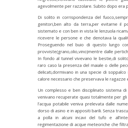
agevolmente per razzolare. Subito dopo era p
Di solito in corrispondenza del fuoco,sempr
genitori,ben alto da terra,per evitarne il p
sistemato e con ben in vista le lenzuola ricam
ricevere le persone e che denotava la qual
Proseguendo nel buio di questo lungo corri
provviste(grano,olio,vino)mentre dalle pertich
In fondo al tunnel vivevano le bestie,di solit
raro caso la presenza del maiale o delle peco
delicati,dormivano in una specie di soppalco
calore necessario che preservava le ragazze e i
Un complesso e ben disciplinato sistema di st
venivano recuperate quasi totalmente per gli 
l’acqua potabile veniva prelevata dalle nume
dorso di asino e in appositi barili. Senza tras
a polla in alcuni incavi del tufo e all’int
regimentazione di acque meteoriche che filtrate