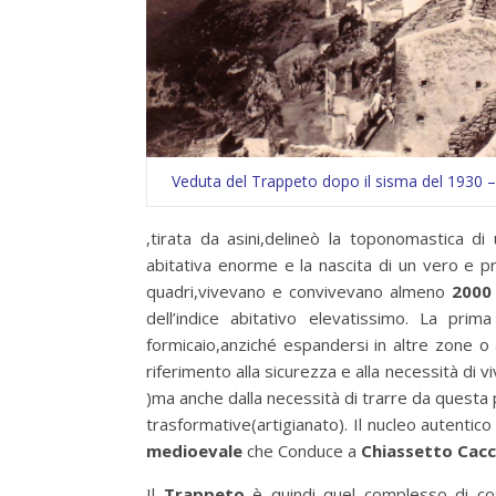
Veduta del Trappeto dopo il sisma del 1930 – 
,tirata da asini,delineò la toponomastica 
abitativa enorme e la nascita di un vero e p
quadri,vivevano e convivevano almeno
2000
dell’indice abitativo elevatissimo. La pr
formicaio,anziché espandersi in altre zone o
riferimento alla sicurezza e alla necessità di vi
)ma anche dalla necessità di trarre da questa p
trasformative(artigianato). Il nucleo autentic
medioevale
che Conduce a
Chiassetto Cac
Il
Trappeto
è quindi quel complesso di cos