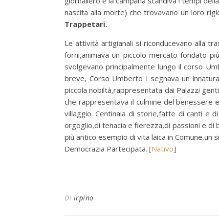
giornaliero e la campana scandiva i tempi della 
nascita alla morte) che trovavano un loro rigid
Trappetari.
Le attività artigianali si riconducevano alla t
forni,animava un piccolo mercato fondato più 
svolgevano principalmente lungo il corso Umbe
breve, Corso Umberto I segnava un innaturale
piccola nobiltà,rappresentata dai Palazzi genti
che rappresentava il culmine del benessere e
villaggio. Centinaia di storie,fatte di canti e 
orgoglio,di tenacia e fierezza,di passioni e di
più antico esempio di vita laica in Comune,un s
Democrazia Partecipata. [
Nativo
]
Di
irpino