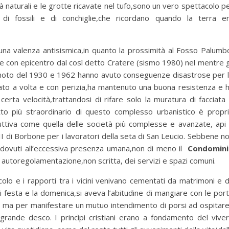
ità naturali e le grotte ricavate nel tufo,sono un vero spettacolo p
 di fossili e di conchiglie,che ricordano quando la terra e
na valenza antisismica,in quanto la prossimità al Fosso Palumb
e con epicentro dal così detto Cratere (sismo 1980) nel mentre g
emoto del 1930 e 1962 hanno avuto conseguenze disastrose per 
avato a volta e con perizia,ha mantenuto una buona resistenza e 
 certa velocità,trattandosi di rifare solo la muratura di facciata
etto più straordinario di questo complesso urbanistico è propr
ttiva come quella delle società più complesse e avanzate, api
II di Borbone per i lavoratori della seta di San Leucio. Sebbene n
li dovuti all’eccessiva presenza umana,non di meno il
Condomini
 autoregolamentazione,non scritta, dei servizi e spazi comuni.
 vicolo e i rapporti tra i vicini venivano cementati da matrimoni e 
di festa e la domenica,si aveva l’abitudine di mangiare con le por
do ma per manifestare un mutuo intendimento di porsi ad ospitare
o grande desco. I princìpi cristiani erano a fondamento del vive