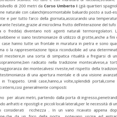
islivello di 200 metri da
Corso
Umberto I
(già quartieri spagnol
ne naturale con calanchi)insormontabile baluardo posto a sud-es
ente e per tutto l’arco della giornata,assicurando una temperatu
rante l’estate,grazie al microclima frutto dell’interazione del tufo
lda o fredda) diventano noti agenti naturali termoregolatori. 
,sebbene vi siano testimonianze di utilizzo di grotte,anche a fini 
Le case hanno tutte un frontale in muratura in pietra e sono qua
lema o la rappresentazione tipica riconducibile ad una determina
l mestiere,in una sorta di simpatica ritualità a fregiarsi di u
oprannome,ben radicato nella tradizione montecalvese,a tor
maggioranza dei montecalvesi riveste,nel rispetto della tradizio
,a testimonianza di una apertura mentale e di una visione avanza
a in Trappeto. Umili case,hanno,a volte,splendidi portali,come
i interni,cosi generalmente composti:
no per alcuni metri, partendo dalla porta di ingresso,penetran
do anfratti e ripostigli e piccoli locali laterali,per le necessità di u
no considerati ricchezza . In un vano ricavato appena do
alline,che da un foro della porta potevano uscire ed entra