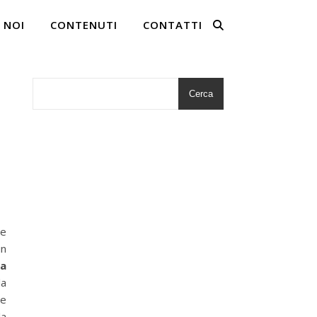
 NOI
CONTENUTI
CONTATTI
Cerca
 e
n
ra
la
le
la