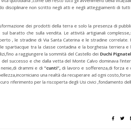
vita quotidiana ,come del resto tutti gli avvenimenti della vita(dal
o disciplinare non scritto negli atti e negli atteggiamenti di tutti
rasformazione dei prodotti della terra e solo la presenza di pubbli
sul baratto che sulla vendita. Le attività artigianali complesse,
rto , le stradine di Via Santa Caterina e le stradine correlate. 
 spartiacque tra la classe contadina e la borghesia terriera e 
lizi,fino a raggiungere la sommità del Castello dei
Duchi Pignatel
 del successo e che dalla vetta del Monte Calvo dominava l’inte
di nenie,di drammi e di
“cunti”,
di lavoro e sofferenza,di forza e 
 bellezza,incorniciano una realtà da recuperare ad ogni costo,forse 
icuro riferimento per la riscoperta degli Usi civici ,fondamento del