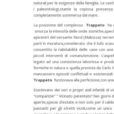
naturali per le esigenze della famiglia. Le cav
i paleontologi,stante la copiosa presenza
completamente sommersa dal mare.
La posizione del complesso
Trappeto
ha u
smorza la intensità delle onde sismiche,speci
epicentri del versante Nord (Malvizza) terr
parti in muratura,considerato che il tufo sc
consentito la riabitabilità delle case con una
piccoli interventi di comanutenzione. L’asp
legato ad una coesistenza laboriosa e produ
formiche in natura o quella prevista da Carlo I
mancassero episodi conflittuali e esistenzia
Trappeto
funzionava alla perfezione,con una
Esistevano dei veri e propri asili infantili di
“comparizie” “ Vicinato parentato”.Nei giorni 
aperte,specie d’estate e non solo per il cal
passanti per gli stretti vicoli,come un unic