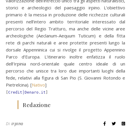
valorizzazione dell’intreccio unico tra gli aspetti naturalistici,
storici e archeologici del paesaggio irpino. L’obiettivo
primario è la messa in produzione delle ricchezze culturali
presenti nell’intero ambito territoriale interessato dal
percorso del Regio Tratturo, ma anche delle vicine aree
archeologiche (Aeclanum-Aequum Tuticum) e della fitta
rete di parchi naturali e aree protette presenti lungo la
dorsale Appenninica cui si rivolge il progetto Appennino
Parco d’Europa. L’itinerario inoltre enfatizza il ruolo
dell’Irpinia nord-orientale quale centro ideale di un
percorso che unisce tra loro due importanti luoghi della
fede, relativi alla figura di San Pio (S. Giovanni Rotondo e
Pietrelcina). [
Nativo
]
[
Credit│Denaro.it
]
Redazione
Di
irpino