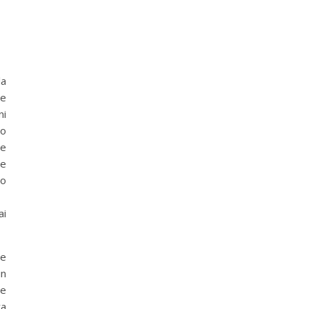
la
le
ni
lo
ie
he
ro
ai
ne
in
he
va