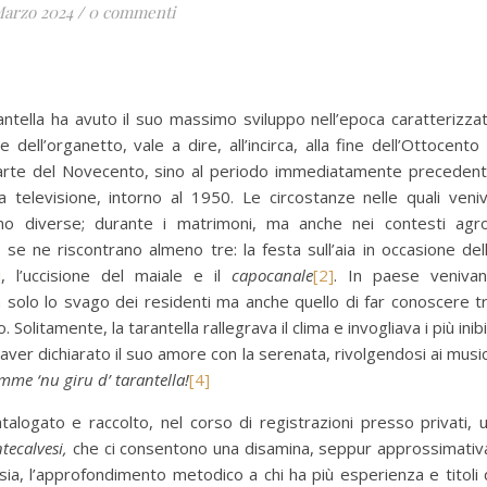
Marzo 2024
/
0 commenti
e
antella ha avuto il suo massimo sviluppo nell’epoca caratterizza
ne dell’organetto, vale a dire, all’incirca, alla fine dell’Ottocento
parte del Novecento, sino al periodo immediatamente preceden
la televisione, intorno al 1950. Le circostanze nelle quali veni
no diverse; durante i matrimoni, ma anche nei contesti agr
 se ne riscontrano almeno tre: la festa sull’aia in occasione del
]
, l’uccisione del maiale e il
capocanale
[2]
. In paese veniva
a solo lo svago dei residenti ma anche quello di far conoscere t
Solitamente, la tarantella rallegrava il clima e invogliava i più inibi
 aver dichiarato il suo amore con la serenata, rivolgendosi ai music
mme ‘nu giru d’ tarantella!
[4]
ogato e raccolto, nel corso di registrazioni presso privati, 
tecalvesi,
che ci consentono una disamina, seppur approssimativ
ia, l’approfondimento metodico a chi ha più esperienza e titoli 