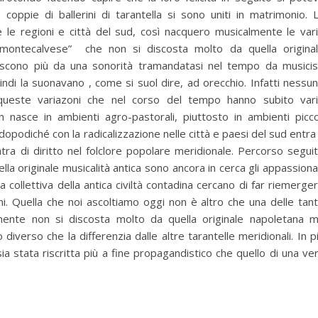
coppie di ballerini di tarantella si sono uniti in matrimonio. 
tte le regioni e città del sud, così nacquero musicalmente le var
a montecalvese” che non si discosta molto da quella origina
uriscono più da una sonorità tramandatasi nel tempo da musicis
indi la suonavano , come si suol dire, ad orecchio. Infatti nessu
queste variazoni che nel corso del tempo hanno subito var
on nasce in ambienti agro-pastorali, piuttosto in ambienti picco
opodiché con la radicalizzazione nelle città e paesi del sud entra
ra di diritto nel folclore popolare meridionale. Percorso segui
ella originale musicalità antica sono ancora in cerca gli appassiona
 collettiva della antica civiltà contadina cercano di far riemerge
gini. Quella che noi ascoltiamo oggi non è altro che una delle tan
ilmente non si discosta molto da quella originale napoletana 
iverso che la differenzia dalle altre tarantelle meridionali. In p
ia stata riscritta più a fine propagandistico che quello di una ve