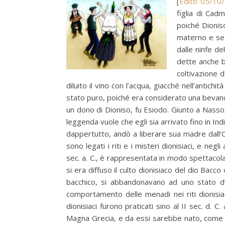
[
Edito 05/10
figlia di Cad
poiché Dioniso
materno e se l
dalle ninfe de
dette anche ba
coltivazione d
diluito il vino con l’acqua, giacché nell’antichi
stato puro, poiché era considerato una bevand
un dono di Dioniso, fu Esiodo. Giunto a Nass
leggenda vuole che egli sia arrivato fino in In
dappertutto, andò a liberare sua madre dall’Ol
sono legati i riti e i misteri dionisiaci, e negl
sec. a. C., è rappresentata in modo spettacolare
si era diffuso il culto dionisiaco del dio Bacco 
bacchico, si abbandonavano ad uno stato d’
comportamento delle menadi nei riti dionisia
dionisiaci furono praticati sino al II sec. d. 
Magna Grecia, e da essi sarebbe nato, come mus