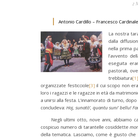
2 
Antonio Cardillo – Francesco Cardinal
La nostra tar
dalla diffusio
nella prima 
l’avvento del
eseguita era
pastorali, ove
trebbiatura
[1
organizzate festicciole
[3]
il cui scopo non er
loro i ragazzi e le ragazze in età da matrimonio. 
a unirsi alla festa. L’innamorato di turno, dopo
concludeva:
Hoj, sunatò’, quantu suni’ bellu! Fa
Negli ultimi otto, nove anni, abbiamo catal
cospicuo numero di tarantelle cosiddette
mon
della tematica. Lasciamo, come è giusto che s