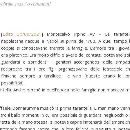
ebbraio 2024
/
0 commenti
[
Edito 30/09/2021
] Montecalvo Irpino AV – La tarantel
napoletana nacque a Napoli ai primi del ‘700. A quel tempo 
coppie si conoscevano tramite le famiglie. L’amore tra i giova
era platonico. Era molto difficile avere dei contatti, potevano so
guardarsi e sorridersi. I genitori accorgendosi delle simpat
reciproche tra i loro figli organizzavano delle festicciole c
finivano sempre a tarallucci e vino (queste erano le lo
possibilità!).
rantella. Anche perché in quell’epoca nelle famiglie non mancava m
ffaele Donnarumma musicò la prima tarantella. E man mano ven
o il ballo momenti in cui era possibile di guardarsi negli occhi o 
 stretta della mano stessa, si poteva capire l’intensità dell’amore c
irotondo facendo capire che la loro felicità in seguito si pote