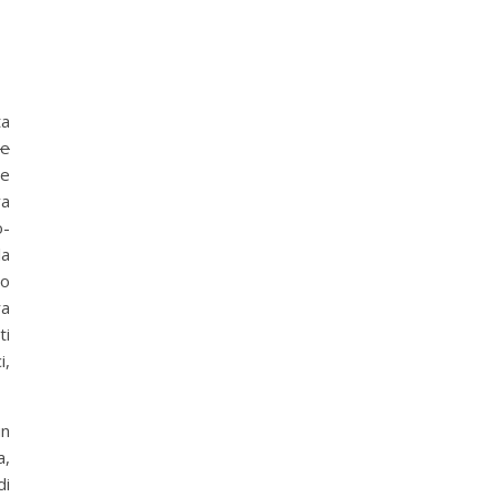
ta
e
te
va
o-
la
no
ra
ti
i,
un
a,
di