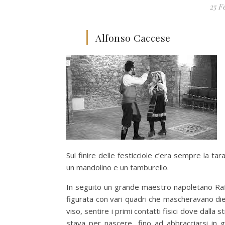
25 F
Alfonso Caccese
Sul finire delle festicciole c’era sempre la ta
un mandolino e un tamburello.
In seguito un grande maestro napoletano Ra
figurata con vari quadri che mascheravano dietr
viso, sentire i primi contatti fisici dove dalla
stava per nascere, fino ad abbracciarsi in g