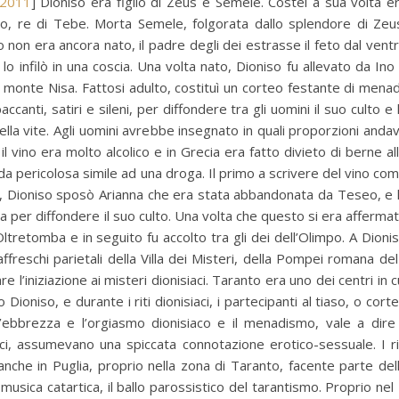
/2011
] Dioniso era figlio di Zeus e Semele. Costei a sua volta e
mo, re di Tebe. Morta Semele, folgorata dallo splendore di Zeu
 non era ancora nato, il padre degli dei estrasse il feto dal vent
o infilò in una coscia. Una volta nato, Dioniso fu allevato da Ino
l monte Nisa. Fattosi adulto, costituì un corteo festante di menad
ccanti, satiri e sileni, per diffondere tra gli uomini il suo culto e 
ella vite. Agli uomini avrebbe insegnato in quali proporzioni anda
tà il vino era molto alcolico e in Grecia era fatto divieto di berne al
a pericolosa simile ad una droga. Il primo a scrivere del vino co
o, Dioniso sposò Arianna che era stata abbandonata da Teseo, e 
dia per diffondere il suo culto. Una volta che questo si era afferma
tretomba e in seguito fu accolto tra gli dei dell’Olimpo. A Dioni
i affreschi parietali della Villa dei Misteri, della Pompei romana del
 l’iniziazione ai misteri dionisiaci. Taranto era uno dei centri in c
o Dioniso, e durante i riti dionisiaci, i partecipanti al tiaso, o cort
ebbrezza e l’orgiasmo dionisiaco e il menadismo, vale a dire 
ci, assumevano una spiccata connotazione erotico-sessuale. I ri
C. anche in Puglia, proprio nella zona di Taranto, facente parte del
ica catartica, il ballo parossistico del tarantismo. Proprio nel 