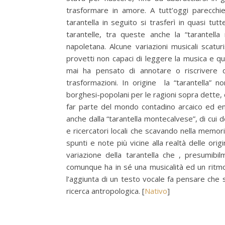
trasformare in amore. A tutt’oggi parecchie 
tarantella in seguito si trasferì in quasi tu
tarantelle, tra queste anche la “tarantell
napoletana. Alcune variazioni musicali scat
provetti non capaci di leggere la musica e qu
mai ha pensato di annotare o riscrivere 
trasformazioni. In origine la “tarantella” n
borghesi-popolani per le ragioni sopra dette, d
far parte del mondo contadino arcaico ed ent
anche dalla “tarantella montecalvese”, di cui d
e ricercatori locali che scavando nella memoria
spunti e note più vicine alla realtà delle ori
variazione della tarantella che , presumib
comunque ha in sé una musicalità ed un ritmo d
l’aggiunta di un testo vocale fa pensare che s
ricerca antropologica. [
Nativo
]