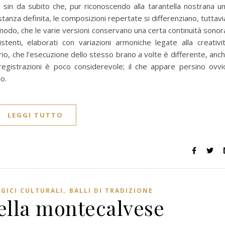
ce sin da subito che, pur riconoscendo alla tarantella nostrana u
stanza definita, le composizioni repertate si differenziano, tuttavi
modo, che le varie versioni conservano una certa continuità sonor
istenti, elaborati con variazioni armoniche legate alla creativi
rio, che l’esecuzione dello stesso brano a volte è differente, anc
registrazioni è poco considerevole; il che appare persino ovvi
o.
LEGGI TUTTO
,
GICI CULTURALI
BALLI DI TRADIZIONE
ella montecalvese