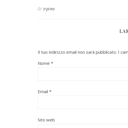
Di
irpino
LA
Il tuo indirizzo email non sarà pubblicato.
I ca
Nome
*
Email
*
Sito web