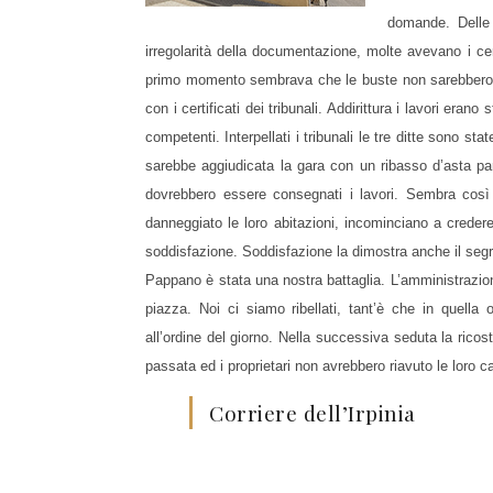
domande. Delle 
irregolarità della documentazione, molte avevano i certi
primo momento sembrava che le buste non sarebbero st
con i certificati dei tribunali. Addirittura i lavori eran
competenti. Interpellati i tribunali le tre ditte sono s
sarebbe aggiudicata la gara con un ribasso d’asta par
dovrebbero essere consegnati i lavori. Sembra così 
danneggiato le loro abitazioni, incominciano a credere c
soddisfazione. Soddisfazione la dimostra anche il seg
Pappano è stata una nostra battaglia. L’amministrazion
piazza. Noi ci siamo ribellati, tant’è che in quell
all’ordine del giorno. Nella successiva seduta la ricos
passata ed i proprietari non avrebbero riavuto le loro 
Corriere dell’Irpinia