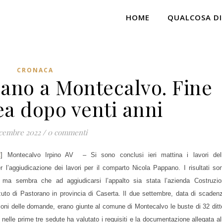
HOME
QUALCOSA DI
CRONACA
no a Montecalvo. Fine
ea dopo venti anni
icembre 2022
/
0 commenti
2
] Montecalvo Irpino AV – Si sono conclusi ieri mattina i lavori del
 l’aggiudicazione dei lavori per il comparto Nicola Pappano. I risultati so
i ma sembra che ad aggiudicarsi l’appalto sia stata l’azienda Costruzio
uto di Pastorano in provincia di Caserta. Il due settembre, data di scaden
ioni delle domande, erano giunte al comune di Montecalvo le buste di 32 ditt
elle prime tre sedute ha valutato i requisiti e la documentazione allegata al