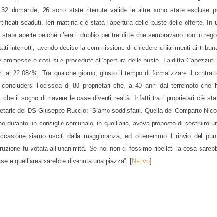
32 domande, 26 sono state ritenute valide le altre sono state escluse p
ficati scaduti. Ieri mattina c’è stata l’apertura delle buste delle offerte. In 
ate aperte perché c’era il dubbio per tre ditte che sembravano non in rego
o stati interrotti, avendo deciso la commissione di chiedere chiarimenti ai tribuna
tate ammesse e così si è proceduto all’apertura delle buste. La ditta Capezzuti 
i al 22.084%. Tra qualche giorno, giusto il tempo di formalizzare il contratt
concludersi l’odissea di 80 proprietari che, a 40 anni dal terremoto che 
he il sogno di riavere le case diventi realtà. Infatti tra i proprietari c’è sta
retario dei DS Giuseppe Ruccio: “Siamo soddisfatti. Quella del Comparto Nico
e durante un consiglio comunale, in quell’aria, aveva proposto di costruire u
a occasione siamo usciti dalla maggioranza, ed ottenemmo il rinvio del pun
truzione fu votata all’unanimità. Se noi non ci fossimo ribellati la cosa sareb
case e quell’area sarebbe divenuta una piazza”. [
Nativo
]