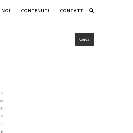
 NOI
CONTENUTI
CONTATTI
Cerca
la
no
ni
za
e.
le