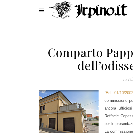
Comparto Pappa
dell’odiss
12 D
[
Ed. 01/10/200
commissione per
ancora ufficios
Raffaele Capezz
per le presentaz
La commissione n