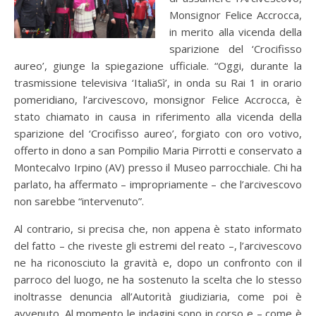
Monsignor Felice Accrocca,
in merito alla vicenda della
sparizione del ‘Crocifisso
aureo’, giunge la spiegazione ufficiale. “Oggi, durante la
trasmissione televisiva ‘ItaliaSì’, in onda su Rai 1 in orario
pomeridiano, l’arcivescovo, monsignor Felice Accrocca, è
stato chiamato in causa in riferimento alla vicenda della
sparizione del ‘Crocifisso aureo’, forgiato con oro votivo,
offerto in dono a san Pompilio Maria Pirrotti e conservato a
Montecalvo Irpino (AV) presso il Museo parrocchiale. Chi ha
parlato, ha affermato – impropriamente – che l’arcivescovo
non sarebbe “intervenuto”.
Al contrario, si precisa che, non appena è stato informato
del fatto – che riveste gli estremi del reato –, l’arcivescovo
ne ha riconosciuto la gravità e, dopo un confronto con il
parroco del luogo, ne ha sostenuto la scelta che lo stesso
inoltrasse denuncia all’Autorità giudiziaria, come poi è
avvenuto. Al momento le indagini sono in corso e – come è