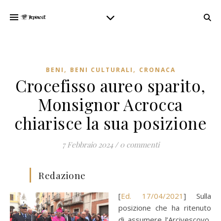
,
,
BENI
BENI CULTURALI
CRONACA
Crocefisso aureo sparito,
Monsignor Acrocca
chiarisce la sua posizione
7 Febbraio 2024
/
0 commenti
Redazione
[
Ed. 17/04/2021
] Sulla
posizione che ha ritenuto
di assumere l’Arcivescovo,