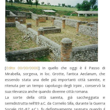
[
Edito 00/00/0000
] In quello che oggi è il Passo di
Mirabella, sorgeva, in loc. Grotte, l’antica Aeclanum, che
essendo stata una delle più importanti città sannite, e
ritenuta per un tempo capoluogo degli Irpini , conservò la
sua rilevanza anche quando divenne città romana.
La sorte della città sannita, già saccheggiata e
semidistrutta nell’89 a.C. da Cornelio Silla, durante la Guerra
Sociale (91-87 a.C.), fu definitivamente segnata quando il