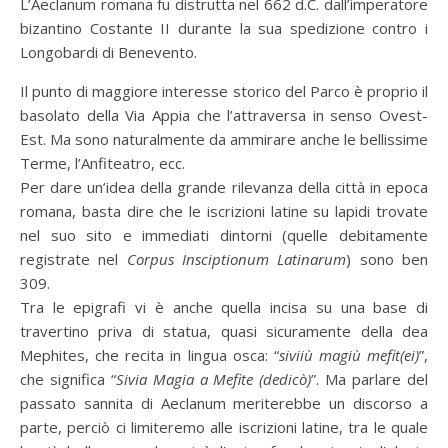
L’Aeclanum romana fu distrutta nel 662 d.C. dall’imperatore
bizantino Costante II durante la sua spedizione contro i
Longobardi di Benevento.
Il punto di maggiore interesse storico del Parco è proprio il
basolato della Via Appia che l’attraversa in senso Ovest-
Est. Ma sono naturalmente da ammirare anche le bellissime
Terme, l’Anfiteatro, ecc.
Per dare un’idea della grande rilevanza della città in epoca
romana, basta dire che le iscrizioni latine su lapidi trovate
nel suo sito e immediati dintorni (quelle debitamente
registrate nel
Corpus Insciptionum Latinarum
) sono ben
309.
Tra le epigrafi vi è anche quella incisa su una base di
travertino priva di statua, quasi sicuramente della dea
Mephites, che recita in lingua osca: “
siviiù magiù mefit(ei)
”,
che significa “
Sivia Magia a Mefite (dedicò)
”. Ma parlare del
passato sannita di Aeclanum meriterebbe un discorso a
parte, perciò ci limiteremo alle iscrizioni latine, tra le quale