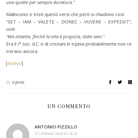
una quiete per sempre duratura.”
Malinconici e tristi questi versi che però si chiudono così:
“SET – IAM – VALETE – DONEC – VI(VERE – EXPED)IT”,
cioè:
“Ma intanto, finché la vita è propizia, state sani.”
Era il I° sec. d.C. e di cristiani in Irpinia probabilmente non ce
n’erano ancora.
[
Nativo
]
Di
irpino
UN COMMENTO
ANTONIO PIZZILLO
27 GENNAIO 2024 AT 18:20