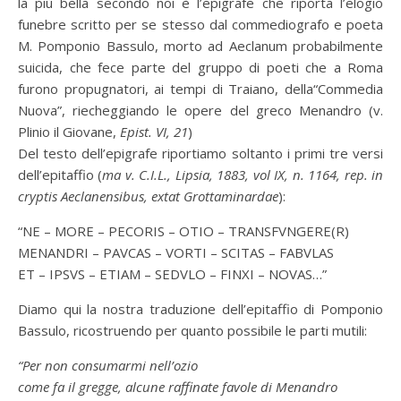
la più bella secondo noi è l’epigrafe che riporta l’elogio
funebre scritto per se stesso dal commediografo e poeta
M. Pomponio Bassulo, morto ad Aeclanum probabilmente
suicida, che fece parte del gruppo di poeti che a Roma
furono propugnatori, ai tempi di Traiano, della“Commedia
Nuova”, riecheggiando le opere del greco Menandro (v.
Plinio il Giovane,
Epist. VI, 21
)
Del testo dell’epigrafe riportiamo soltanto i primi tre versi
dell’epitaffio (
ma v. C.I.L., Lipsia, 1883, vol IX, n. 1164, rep. in
cryptis Aeclanensibus, extat Grottaminardae
):
“NE – MORE – PECORIS – OTIO – TRANSFVNGERE(R)
MENANDRI – PAVCAS – VORTI – SCITAS – FABVLAS
ET – IPSVS – ETIAM – SEDVLO – FINXI – NOVAS…”
Diamo qui la nostra traduzione dell’epitaffio di Pomponio
Bassulo, ricostruendo per quanto possibile le parti mutili:
“Per non consumarmi nell’ozio
come fa il gregge, alcune raffinate favole di Menandro