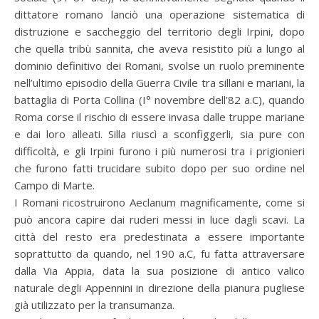
dittatore romano lanciò una operazione sistematica di
distruzione e saccheggio del territorio degli Irpini, dopo
che quella tribù sannita, che aveva resistito più a lungo al
dominio definitivo dei Romani, svolse un ruolo preminente
nell’ultimo episodio della Guerra Civile tra sillani e mariani, la
battaglia di Porta Collina (I° novembre dell’82 a.C), quando
Roma corse il rischio di essere invasa dalle truppe mariane
e dai loro alleati. Silla riuscì a sconfiggerli, sia pure con
difficoltà, e gli Irpini furono i più numerosi tra i prigionieri
che furono fatti trucidare subito dopo per suo ordine nel
Campo di Marte.
I Romani ricostruirono Aeclanum magnificamente, come si
può ancora capire dai ruderi messi in luce dagli scavi. La
città del resto era predestinata a essere importante
soprattutto da quando, nel 190 a.C, fu fatta attraversare
dalla Via Appia, data la sua posizione di antico valico
naturale degli Appennini in direzione della pianura pugliese
già utilizzato per la transumanza.