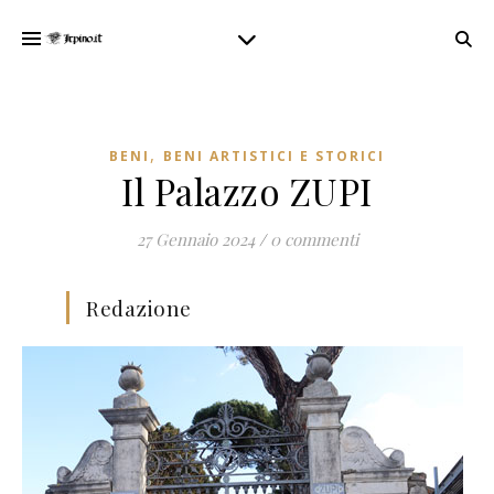
,
BENI
BENI ARTISTICI E STORICI
Il Palazzo ZUPI
27 Gennaio 2024
/
0 commenti
Redazione