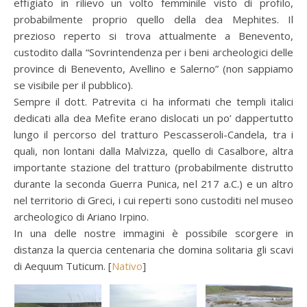
effigiato in rilievo un volto femminile visto di profilo,
probabilmente proprio quello della dea Mephites. Il
prezioso reperto si trova attualmente a Benevento,
custodito dalla “Sovrintendenza per i beni archeologici delle
province di Benevento, Avellino e Salerno” (non sappiamo
se visibile per il pubblico).
Sempre il dott. Patrevita ci ha informati che templi italici
dedicati alla dea Mefite erano dislocati un po’ dappertutto
lungo il percorso del tratturo Pescasseroli-Candela, tra i
quali, non lontani dalla Malvizza, quello di Casalbore, altra
importante stazione del tratturo (probabilmente distrutto
durante la seconda Guerra Punica, nel 217 a.C.) e un altro
nel territorio di Greci, i cui reperti sono custoditi nel museo
archeologico di Ariano Irpino.
In una delle nostre immagini è possibile scorgere in
distanza la quercia centenaria che domina solitaria gli scavi
di Aequum Tuticum. [
Nativo
]