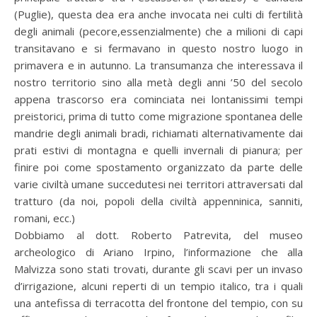
(Puglie), questa dea era anche invocata nei culti di fertilità
degli animali (pecore,essenzialmente) che a milioni di capi
transitavano e si fermavano in questo nostro luogo in
primavera e in autunno. La transumanza che interessava il
nostro territorio sino alla metà degli anni ’50 del secolo
appena trascorso era cominciata nei lontanissimi tempi
preistorici, prima di tutto come migrazione spontanea delle
mandrie degli animali bradi, richiamati alternativamente dai
prati estivi di montagna e quelli invernali di pianura; per
finire poi come spostamento organizzato da parte delle
varie civiltà umane succedutesi nei territori attraversati dal
tratturo (da noi, popoli della civiltà appenninica, sanniti,
romani, ecc.)
Dobbiamo al dott. Roberto Patrevita, del museo
archeologico di Ariano Irpino, l’informazione che alla
Malvizza sono stati trovati, durante gli scavi per un invaso
d’irrigazione, alcuni reperti di un tempio italico, tra i quali
una antefissa di terracotta del frontone del tempio, con su