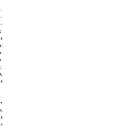
e,
na
la
e,
la
ri
to
be
e.
50
ra
.
i,
er
re
ra
tà