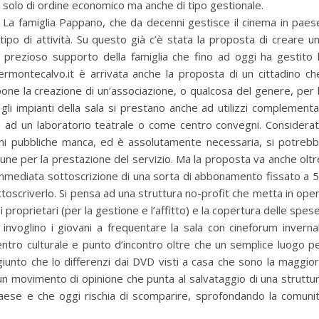
solo di ordine economico ma anche di tipo gestionale.
La famiglia Pappano, che da decenni gestisce il cinema in paes
ipo di attività. Su questo già c’è stata la proposta di creare u
l prezioso supporto della famiglia che fino ad oggi ha gestito 
rmontecalvo.it è arrivata anche la proposta di un cittadino ch
pone la creazione di un’associazione, o qualcosa del genere, per 
li impianti della sala si prestano anche ad utilizzi complementa
 ad un laboratorio teatrale o come centro convegni. Considera
oni pubbliche manca, ed è assolutamente necessaria, si potreb
ne per la prestazione del servizio. Ma la proposta va anche oltr
’immediata sottoscrizione di una sorta di abbonamento fissato a 
toscriverlo. Si pensa ad una struttura no-profit che metta in ope
proprietari (per la gestione e l’affitto) e la copertura delle spese
invoglino i giovani a frequentare la sala con cineforum invernal
ntro culturale e punto d’incontro oltre che un semplice luogo p
iunto che lo differenzi dai DVD visti a casa che sono la maggio
un movimento di opinione che punta al salvataggio di una struttu
paese e che oggi rischia di scomparire, sprofondando la comuni