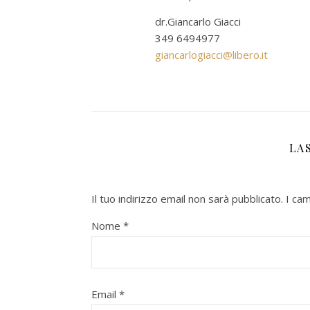
dr.Giancarlo Giacci
349 6494977
giancarlogiacci@libero.it
LA
Il tuo indirizzo email non sarà pubblicato.
I ca
Nome
*
Email
*