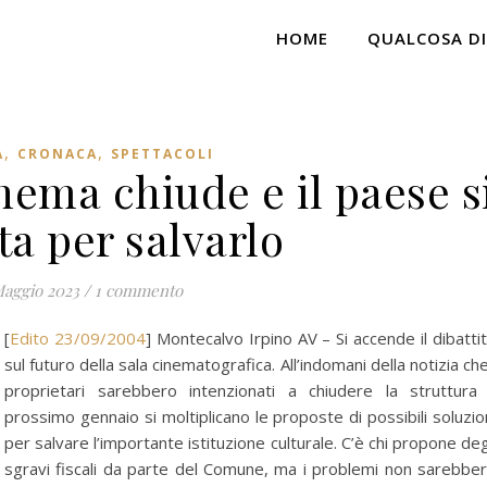
HOME
QUALCOSA DI
,
,
A
CRONACA
SPETTACOLI
nema chiude e il paese s
ta per salvarlo
Maggio 2023
/
1 commento
[
Edito 23/09/2004
] Montecalvo Irpino AV – Si accende il dibatti
sul futuro della sala cinematografica. All’indomani della notizia che
proprietari sarebbero intenzionati a chiudere la struttura 
prossimo gennaio si moltiplicano le proposte di possibili soluzio
per salvare l’importante istituzione culturale. C’è chi propone deg
sgravi fiscali da parte del Comune, ma i problemi non sarebbe