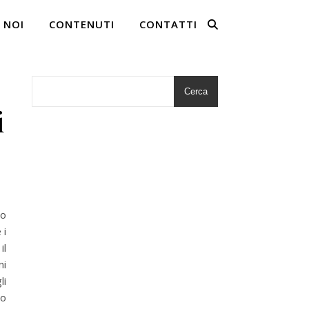
 NOI
CONTENUTI
CONTATTI
Cerca
i
to
 i
il
ni
li
ro