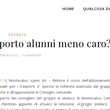
HOME
QUALCOSA DI
CRONACA
sporto alunni meno caro
Marzo 2024
/
0 commenti
013
] Montecalvo Irpino AV – Ridurre il costo dell’abbonamen
nuale per i trasporti. E’ questa la richiesta avanzata dal grup
he è all’opposizione in Consiglio comunale.
perta dei consiglieri del gruppo al sindaco di Montecalvo, Car
ui chiedono appunto di attuare la riduzione. «Egregio sindaco, 
hè ci preme darti un consiglio: in tempo di crisi economica, quan