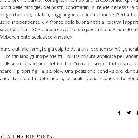
 occhi delle famiglie, dei nostri concittadini, si rende necessaria 
uei genitori che, a fatica, raggiungono la fine del mese. Pertanto, 
ruppo Indipendente -, a fronte della buona notizia relativa l’appal
ibasso di circa il 30%, di perseverare su questa linea. Attuando u
ll’abbonamento scolastico annuale».
dare aiuti alle famiglie già colpite dalla crisi economica più genera
be – continuano gli indipendenti – di una misura applicata per anda
del dissesto finanziario del nostro Comune, sono stati costretti
re i propri figli a scuola». Una posizione condivisibile dunq
ende la risposta del sindaco, al quale viene riconosciuto «bu
SCIA UNA RISPOSTA