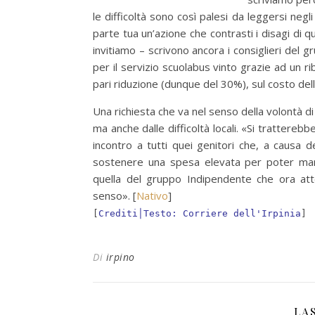
le difficoltà sono così palesi da leggersi negli
parte tua un’azione che contrasti i disagi di q
invitiamo – scrivono ancora i consiglieri del g
per il servizio scuolabus vinto grazie ad un r
pari riduzione (dunque del 30%), sul costo de
Una richiesta che va nel senso della volontà di 
ma anche dalle difficoltà locali. «Si trattereb
incontro a tutti quei genitori che, a causa 
sostenere una spesa elevata per poter manda
quella del gruppo Indipendente che ora att
senso». [
Nativo
]
[
Crediti│Testo: Corriere dell'Irpinia
]
Di
irpino
LA