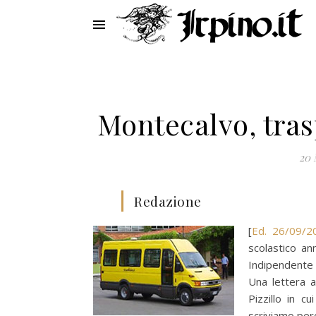
Montecalvo, tra
20 
Redazione
[
Ed. 26/09/2
scolastico an
Indipendente c
Una lettera a
Pizzillo in c
scriviamo perc