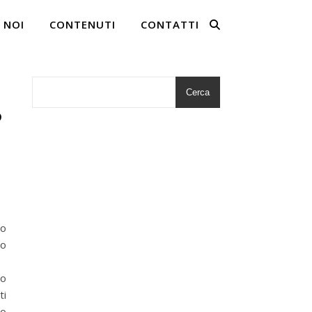
 NOI
CONTENUTI
CONTATTI
Cerca
?
to
po
lo
ti
do