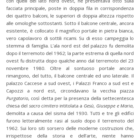
con quelli del lato nord ovest, ne presentava otto sulla
facciata principale, poste in doppia fila in corrispondenza
dei quattro balconi, le superiori di doppia altezza rispetto
alle omologhe sottostanti. Sotto il balcone centrale, ancora
esistente, è collocato il magnifico portale in pietra bianca,
vero capolavoro di sottili ricami. Su di esso campeggia lo
stemma di famiglia. L’ala nord est del palazzo fu demolita
dopo il terremoto del 1962; la parte estrema di quella nord
ovest fu distrutta dopo qualche anno dal terremoto del 23
novembre 1980. Oltre al sontuoso portale ancora
rimangono, del tutto, il balcone centrale ed uno laterale. Il
palazzo Caccese a sud ovest, i Palazzi Franco a sud est e
Capozzi a nord est, circondavano la vecchia piazza
Purgatorio
, così detta per la presenza della settecentesca
chiesa del
sacro cimitero
intitolata a
Gesù, Giuseppe e Maria
,
demolita a causa del sisma del 1930. Tutti e tre gli edifici
furono letteralmente rasi al suolo dopo il terremoto del
1962. Sui loro siti sorsero delle moderne costruzioni che,
irrispettose della storia e dell’arte, niente hanno