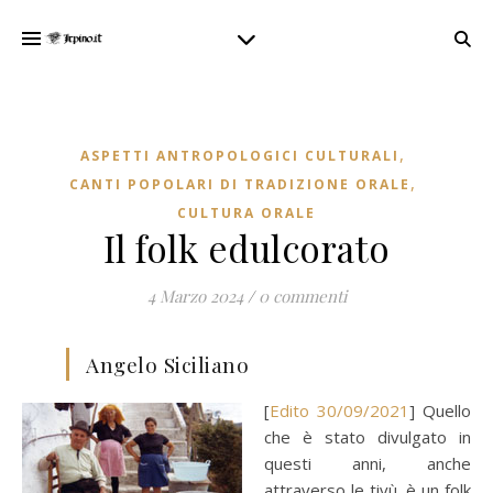
,
ASPETTI ANTROPOLOGICI CULTURALI
,
CANTI POPOLARI DI TRADIZIONE ORALE
CULTURA ORALE
Il folk edulcorato
4 Marzo 2024
/
0 commenti
Angelo Siciliano
[
Edito 30/09/2021
] Quello
che è stato divulgato in
questi anni, anche
attraverso le tivù, è un folk