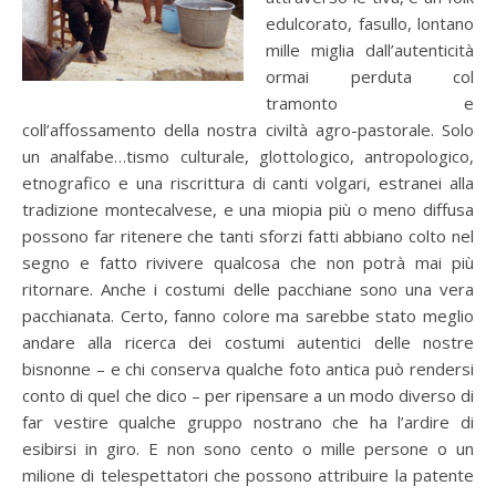
edulcorato, fasullo, lontano
mille miglia dall’autenticità
ormai perduta col
tramonto e
coll’affossamento della nostra civiltà agro-pastorale. Solo
un analfabe…tismo culturale, glottologico, antropologico,
etnografico e una riscrittura di canti volgari, estranei alla
tradizione montecalvese, e una miopia più o meno diffusa
possono far ritenere che tanti sforzi fatti abbiano colto nel
segno e fatto rivivere qualcosa che non potrà mai più
ritornare. Anche i costumi delle pacchiane sono una vera
pacchianata. Certo, fanno colore ma sarebbe stato meglio
andare alla ricerca dei costumi autentici delle nostre
bisnonne – e chi conserva qualche foto antica può rendersi
conto di quel che dico – per ripensare a un modo diverso di
far vestire qualche gruppo nostrano che ha l’ardire di
esibirsi in giro. E non sono cento o mille persone o un
milione di telespettatori che possono attribuire la patente