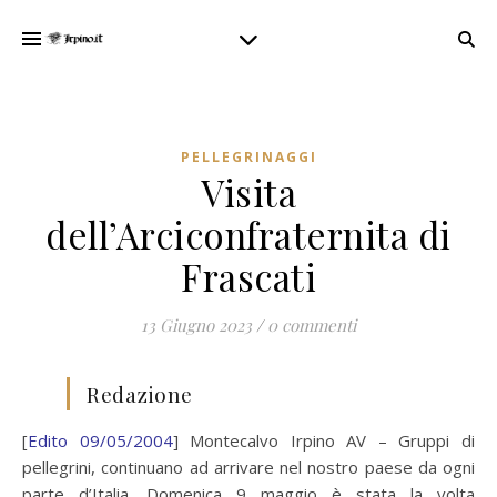
PELLEGRINAGGI
Visita
dell’Arciconfraternita di
Frascati
13 Giugno 2023
/
0 commenti
Redazione
[
Edito 09/05/2004
] Montecalvo Irpino AV – Gruppi di
pellegrini, continuano ad arrivare nel nostro paese da ogni
parte d’Italia. Domenica 9 maggio è stata la volta