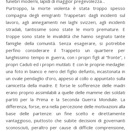
funebri moderni, lapidi di maggior pregevolezza…
Purtroppo, la morte violenta è stata troppo spesso
compagna degli emigranti Trappetari: dagli incidenti sul
lavoro, agli annegamenti nei laghi svizzeri, agli incidenti
stradali, tantissime sono state le morti premature. E
troppe sono state le invalidità che hanno segnato tante
famiglie della comunità. Senza esagerare, si potrebbe
perfino considerare il Trappeto un quartiere per
lunghissimo tempo in guerra, con i propri figli al “fronte”, i
propri Caduti ed i propri mutilati. E con le proprie medaglie:
una foto in bianco e nero del figlio defunto, incastonata in
un ovale pendaglio d’oro, appeso al collo o appuntato sulla
camicetta della madre. E forse le sofferenze delle madri
erano proprio assimilabili a quelle delle mamme dei soldati
partiti per la Prima e la Seconda Guerra Mondiale. La
differenza, forse, era nella percezione delle motivazioni alla
base delle partenze: un fine scelto e direttamente
vantaggioso, piuttosto che subite decisioni di governanti
sconosciuti, peraltro per cause di difficile comprensione,