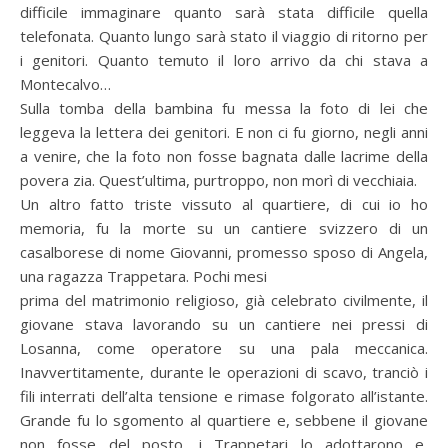
difficile immaginare quanto sarà stata difficile quella
telefonata. Quanto lungo sarà stato il viaggio di ritorno per
i genitori. Quanto temuto il loro arrivo da chi stava a
Montecalvo…
Sulla tomba della bambina fu messa la foto di lei che
leggeva la lettera dei genitori. E non ci fu giorno, negli anni
a venire, che la foto non fosse bagnata dalle lacrime della
povera zia. Quest’ultima, purtroppo, non morì di vecchiaia.
Un altro fatto triste vissuto al quartiere, di cui io ho
memoria, fu la morte su un cantiere svizzero di un
casalborese di nome Giovanni, promesso sposo di Angela,
una ragazza Trappetara. Pochi mesi
prima del matrimonio religioso, già celebrato civilmente, il
giovane stava lavorando su un cantiere nei pressi di
Losanna, come operatore su una pala meccanica.
Inavvertitamente, durante le operazioni di scavo, tranciò i
fili interrati dell’alta tensione e rimase folgorato all’istante.
Grande fu lo sgomento al quartiere e, sebbene il giovane
non fosse del posto, i Trappetari lo adottarono e,