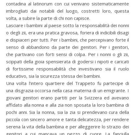
contadina al latinorum con cui venivano sistematicamente
imbrogliati dai notabili del luogo, costretti loro, questa
volta, a subire la parte di chi non capisce.
Lasciare i bambini al paese sotto la responsabilità dei nonni
o degli zii, era una pratica gravosa, foriera di indicibili disagi
e dispiaceri per tutti. Per i bambini, che percepivano forte il
senso di abbandono da parte dei genitori. Per i genitori,
che partivano con forti sensi di colpa. Per i nonni o gli zii,
scippati della gioia spensierata di godersi i nipoti e caricati
di fortissime responsabilità che investivano sia il ruolo
educativo, sia la sicurezza stessa dei bambini.
Una volta l’intero quartiere del Trappeto fu partecipe di
una disgrazia occorsa nella casa materna di un emigrante. I
giovani genitori erano partiti per la Svizzera ed avevano
affidato alla nonna e alla zia non sposata la loro bambina di
pochi anni. Sia la nonna, sia la zia si prendevano cura della
piccola con sincero amore e tanta delicatezza, per rendere
serena la vita della bambina e per alleggerire lo strazio dei
genitori a cui mancava un pezzo di cuore. La fanciulla