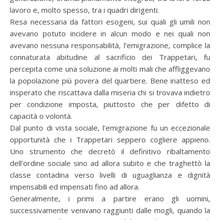
lavoro e, molto spesso, tra i quadri dirigenti.
Resa necessaria da fattori esogeni, sui quali gli umili non
avevano potuto incidere in alcun modo e nei quali non
avevano nessuna responsabilità, l’emigrazione, complice la
connaturata abitudine al sacrificio dei Trappetari, fu
percepita come una soluzione ai molti mali che affliggevano
la popolazione più povera del quartiere. Bene inatteso ed
insperato che riscattava dalla miseria chi si trovava indietro
per condizione imposta, piuttosto che per difetto di
capacità o volontà.
Dal punto di vista sociale, l’emigrazione fu un eccezionale
opportunità che i Trappetari seppero cogliere appieno.
Uno strumento che decretò il definitivo ribaltamento
dell’ordine sociale sino ad allora subito e che traghettò la
classe contadina verso livelli di uguaglianza e dignità
impensabili ed impensati fino ad allora.
Generalmente, i primi a partire erano gli uomini,
successivamente venivano raggiunti dalle mogli, quando la