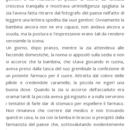
cresceva tranquilla e mostrava un’intelligenza spigliata: la
zia l’aveva fatta ritrarre dal fotografo del paese nell’atto di
leggere una lettera spedita dai suoi genitori. Ovviamente la
bambina ancora non ne era capace, non andava ancora a
scuola, ma la postura e l’espressione erano tali da rendere
verosimile la scena.
Un giorno, dopo pranzo, mentre la zia attendeva alle
faccende domestiche, la nonna si appisolò sulla sedia e non
si accorse che la bambina, che stava giocando in cucina,
aveva preso dalla tasca del suo grembiule la confezione di
un potente farmaco per il cuore. Attratta dal colore delle
pillole e credendole caramelle, la piccola ne ingerì una
buona dose. Quando la zia si accorse dell’accaduto era
oramai tardi: la piccola aveva già ingoiato e a nulla servirono
i tentativi di farle dar di stomaco per espellere il farmaco.
Non rimaneva che correre dal medico e non trovando
questi in casa, la zia con la bimba in braccio si precipitò dalla
farmacista del paese che, sottovalutando evidentemente