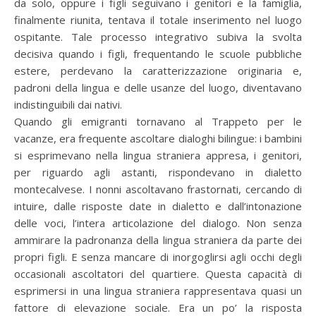
da solo, oppure i figli seguivano i genitori e la famiglia,
finalmente riunita, tentava il totale inserimento nel luogo
ospitante. Tale processo integrativo subiva la svolta
decisiva quando i figli, frequentando le scuole pubbliche
estere, perdevano la caratterizzazione originaria e,
padroni della lingua e delle usanze del luogo, diventavano
indistinguibili dai nativi.
Quando gli emigranti tornavano al Trappeto per le
vacanze, era frequente ascoltare dialoghi bilingue: i bambini
si esprimevano nella lingua straniera appresa, i genitori,
per riguardo agli astanti, rispondevano in dialetto
montecalvese. I nonni ascoltavano frastornati, cercando di
intuire, dalle risposte date in dialetto e dall’intonazione
delle voci, l’intera articolazione del dialogo. Non senza
ammirare la padronanza della lingua straniera da parte dei
propri figli. E senza mancare di inorgoglirsi agli occhi degli
occasionali ascoltatori del quartiere. Questa capacità di
esprimersi in una lingua straniera rappresentava quasi un
fattore di elevazione sociale. Era un po’ la risposta