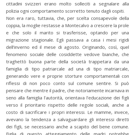
cittadini svizzeri erano molto solleciti a segnalare alla
polizia ogni comportamento scorretto tenuto dagli ospiti.
Non era raro, tuttavia, che, per scelta consapevole della
coppia, la moglie restasse a Montecalvo a crescere la prole
e che solo il marito si trasferisse, optando per una
migrazione stagionale. Egli passava a casa i mesi rigidi
dell’inverno ed il mese di agosto. Originando, così, quel
fenomeno sociale delle cosiddette vedove bianche, che
traghettò buona parte della società trappetara da una
famiglia di tipo patriarcale ad una di tipo matriarcale,
generando vere e proprie storture comportamentali con
riflessi di non poco conto sul comune sentire. Si può
pensare che mentre il padre, che notoriamente incarnava in
seno alla famiglia l’autorità, orientava l’educazione dei figli
verso il prioritario rispetto delle regole sociali, anche a
costo di sacrificare i propri interessi. Le mamme, invece,
avevano la tendenza a salvaguardare gli interessi diretti
dei figli, se necessario anche a scapito del bene comune.
Figlia di questo atteggiamento delle madri potrebbe