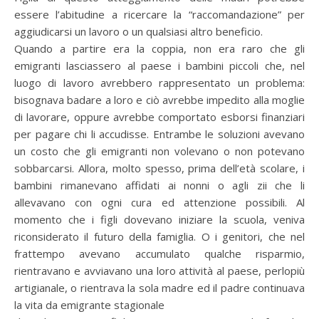
essere l’abitudine a ricercare la “raccomandazione” per
aggiudicarsi un lavoro o un qualsiasi altro beneficio.
Quando a partire era la coppia, non era raro che gli
emigranti lasciassero al paese i bambini piccoli che, nel
luogo di lavoro avrebbero rappresentato un problema:
bisognava badare a loro e ciò avrebbe impedito alla moglie
di lavorare, oppure avrebbe comportato esborsi finanziari
per pagare chi li accudisse. Entrambe le soluzioni avevano
un costo che gli emigranti non volevano o non potevano
sobbarcarsi. Allora, molto spesso, prima dell’età scolare, i
bambini rimanevano affidati ai nonni o agli zii che li
allevavano con ogni cura ed attenzione possibili. Al
momento che i figli dovevano iniziare la scuola, veniva
riconsiderato il futuro della famiglia. O i genitori, che nel
frattempo avevano accumulato qualche risparmio,
rientravano e avviavano una loro attività al paese, perlopiù
artigianale, o rientrava la sola madre ed il padre continuava
la vita da emigrante stagionale