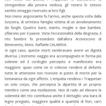
stringendosi alla povera vedova, gli resero lo stesso
sentito omaggio riservato ai loro figli.
Non meno angosciante fu l’arrivo, anche questa volta dalla
Svizzera, di un’intera famiglia vittima di un avvelenamento
da funghi. Quattro bare, marito, moglie e due bambini,
sfilarono per il paese. Vista l’eccezionalità della disgrazia, il
rito funebre fu presieduto dall’allora Arcivescovo di
Benevento, Mons. Raffaele CALABRIA.
In ogni caso, queste morti sembravano avere un dignità
diversa. L’estremo viaggio era accompagnato in forma più
solenne ed il cordoglio percepito e manifestato era
maggiore: quasi come se si volesse rendere al defunto
tutte le attenzioni non ricevute in punto di morte per la
lontananza da ogni affetto. L’empatia rendeva i Trappetari
un solo corpo, che percepiva la dipartita di un proprio
membro come una mutilazione. Non di rado ad elevare la
solennità del rito contribuiva anche il dettaglio: una bara di
legno pregiato, maggiore qualità e quantità di fiori, carri