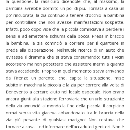
la questione, la rassicurò dicendole che, al massimo, la
bambina avrebbe dormito un po’ di più. Tornata a casa un
po’ rincuorata, la zia continuò a tenere d’occhio la bambina
per controllare che non avesse manifestazioni sospette.
Infatti, poco dopo vide che la piccola cominciava a perdere i
sensi e ad emettere schiuma dalla bocca. Presa in braccio
la bambina, la zia cominciò a correre per il quartiere in
preda alla disperazione. Nell’inutile ricerca di un aiuto che
evitasse il dramma che si stava consumando: tutti i vicini
accorsero ma non potettero che assistere inermi a quanto
stava accadendo. Proprio in quel momento stava arrivando
da Firenze un parente, che, capita la situazione, mise
subito in macchina la piccola e la zia per correre alla volta di
Benevento a cercare aiuto nel locale ospedale. Non erano
ancora giunti alla stazione ferroviaria che un urlo straziante
della zia annunciò al mondo la fine della piccola. Il corpicino
ormai senza vita giaceva abbandonato tra le braccia della
zia: più pesante di qualsiasi macigno! Non restava che
tornare a casa… ed informare dell’accaduto i genitori. Non è