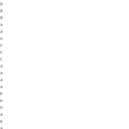
li
di
di
la
la
so
er
er
e.
la
la
la
ha
 è
he
ei
ha
ze
ia