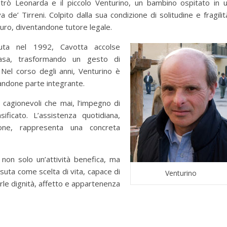
trò Leonarda e il piccolo Venturino, un bambino ospitato in 
va de’ Tirreni. Colpito dalla sua condizione di solitudine e fragilit
uro, diventandone tutore legale.
ta nel 1992, Cavotta accolse
casa, trasformando un gesto di
 Nel corso degli anni, Venturino è
tandone parte integrante.
 cagionevoli che mai, l’impegno di
ificato. L’assistenza quotidiana,
ione, rappresenta una concreta
a non solo un’attività benefica, ma
suta come scelta di vita, capace di
Venturino
irle dignità, affetto e appartenenza