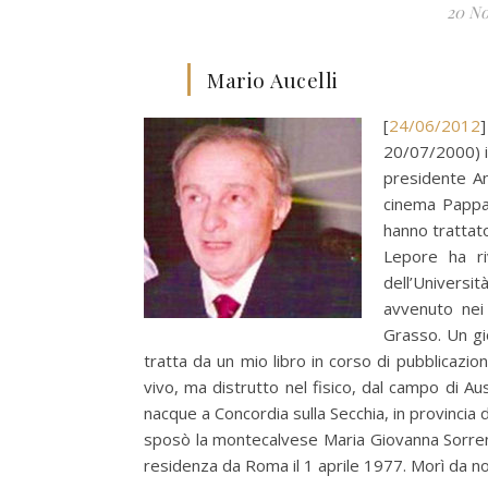
20 N
Mario Aucelli
[
24/06/2012
]
20/07/2000) i 
presidente Ant
cinema Pappan
hanno trattato
Lepore ha ri
dell’Universi
avvenuto nei 
Grasso. Un gi
tratta da un mio libro in corso di pubblicazio
vivo, ma distrutto nel fisico, dal campo di Ausc
nacque a Concordia sulla Secchia, in provincia
sposò la montecalvese Maria Giovanna Sorrent
residenza da Roma il 1 aprile 1977. Morì da no