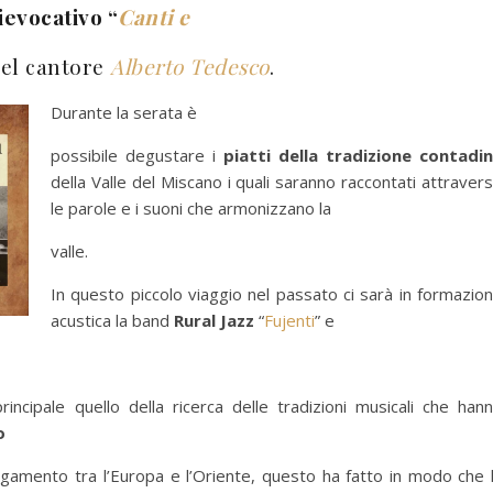
ievocativo “
Canti e
del cantore
Alberto Tedesco
.
Durante la serata è
possibile degustare i
piatti della tradizione contadi
della Valle del Miscano i quali saranno raccontati attraver
le parole e i suoni che armonizzano la
valle.
In questo piccolo viaggio nel passato ci sarà in formazio
acustica la band
Rural Jazz
“
Fujenti
” e
incipale quello della ricerca delle tradizioni musicali che han
o
legamento tra l’Europa e l’Oriente, questo ha fatto in modo che 