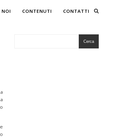
 NOI
CONTENUTI
CONTATTI
Cerca
ha
la
no
 e
io