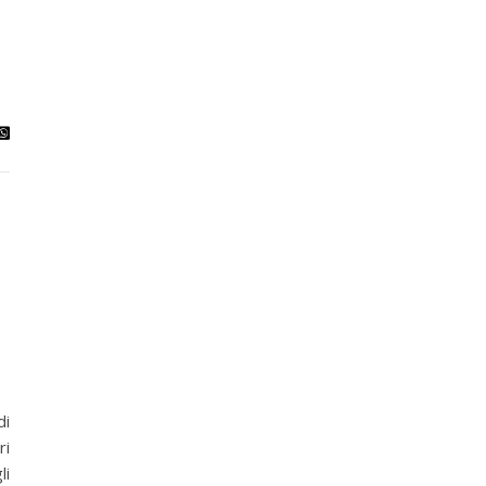
di
ri
li