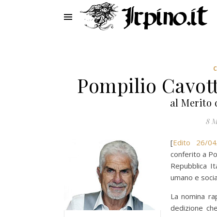
Pompilio Cavott
al Merito 
8 M
[
Edito 26/04
conferito a Po
Repubblica It
umano e social
La nomina rap
dedizione che