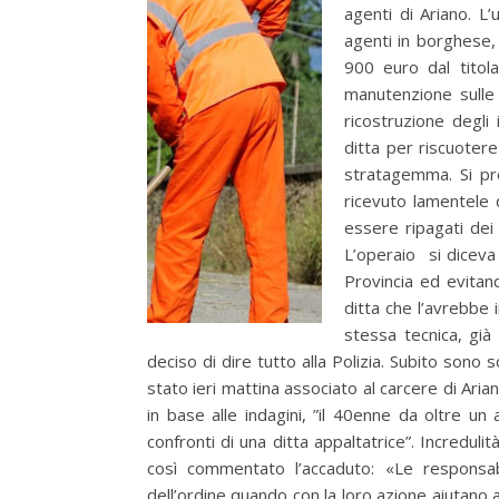
agenti di Ariano. L
agenti in borghese,
900 euro dal titola
manutenzione sulle s
ricostruzione degli 
ditta per riscuotere
stratagemma. Si pre
ricevuto lamentele 
essere ripagati dei 
L’operaio si diceva
Provincia ed evitand
ditta che l’avrebbe 
stessa tecnica, già 
deciso di dire tutto alla Polizia. Subito sono 
stato ieri mattina associato al carcere di Aria
in base alle indagini, ”il 40enne da oltre un
confronti di una ditta appaltatrice”. Incredul
così commentato l’accaduto: «Le responsabi
dell’ordine quando con la loro azione aiutano a