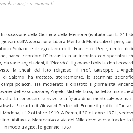
ovembre 2025
/
0 commenti
 In occasione della Giornata della Memoria (istituita con L. 211 d
giovani dell’Associazione Libera Mente di Montecalvo Irpino, con 
onio Siciliano e il segretario dott. Francesco Pepe, nei locali d
o, hanno ricordato l’Olocausto in un incontro con specialisti c
, da varie angolazioni, il “Ricordo”. Il giovane biblista don Leonar
visto la Shoah dal lato religioso. Il Prof. Giuseppe D’Angel
tà di Salerno, ha trattato, storicamente, lo sterminio scientifi
campi polacchi. Ha moderato il dibattito il giornalista Vincen
ovane dell’Associazione, Angelo Michele Luisi, ha letto una sche
ne, che fa conoscere e rivivere la figura di un montecalvese usci
hwitz. Si tratta di Giovanni Pedersoli. Eccone il profilo: il “nostr
 di Modena, il 12 ottobre 1919. A Roma, il 30 ottobre 1971, vedov
ino. Abitava a Montecalvo a via dei Mille dove aveva trasferito 
i, in modo tragico, l’8 gennaio 1987.