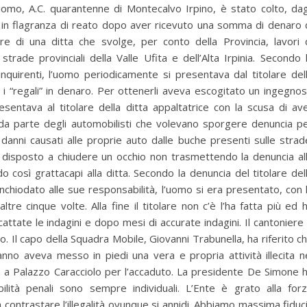
’uomo, A.C. quarantenne di Montecalvo Irpino, è stato colto, dag
 in flagranza di reato dopo aver ricevuto una somma di denaro 
re di una ditta che svolge, per conto della Provincia, lavori 
trade provinciali della Valle Ufita e dell’Alta Irpinia. Secondo 
inquirenti, l’uomo periodicamente si presentava dal titolare del
 i “regali” in denaro. Per ottenerli aveva escogitato un ingegno
sentava al titolare della ditta appaltatrice con la scusa di av
da parte degli automobilisti che volevano sporgere denuncia p
danni causati alle proprie auto dalle buche presenti sulle strad
 disposto a chiudere un occhio non trasmettendo la denuncia al
o così grattacapi alla ditta. Secondo la denuncia del titolare del
inchiodato alle sue responsabilità, l’uomo si era presentato, con 
altre cinque volte. Alla fine il titolare non c’è l’ha fatta più ed 
scattate le indagini e dopo mesi di accurate indagini. Il cantoniere
no. Il capo della Squadra Mobile, Giovanni Trabunella, ha riferito c
 anno aveva messo in piedi una vera e propria attività illecita n
ità a Palazzo Caracciolo per l’accaduto. La presidente De Simone 
lità penali sono sempre individuali. L’Ente è grato alla for
 contrastare l’illegalità ovunque si annidi. Abbiamo massima fiduc