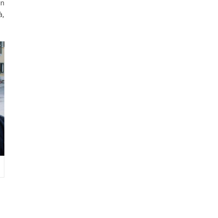
un
à,