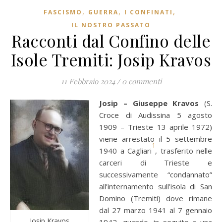
,
,
,
FASCISMO
GUERRA
I CONFINATI
IL NOSTRO PASSATO
Racconti dal Confino delle
Isole Tremiti: Josip Kravos
11 Febbraio 2024
/
0 commenti
Josip – Giuseppe Kravos
(S.
Croce di Audissina 5 agosto
1909 – Trieste 13 aprile 1972)
viene arrestato il 5 settembre
1
1940 a Cagliari
, trasferito nelle
carceri di Trieste e
successivamente “condannato”
all’internamento sull’isola di San
Domino (Tremiti) dove rimane
dal 27 marzo 1941 al 7 gennaio
Josip Kravos