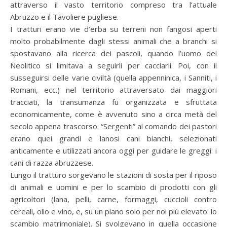
attraverso il vasto territorio compreso tra l’attuale
Abruzzo e il Tavoliere pugliese.
I tratturi erano vie d’erba su terreni non fangosi aperti
molto probabilmente dagli stessi animali che a branchi si
spostavano alla ricerca dei pascoli, quando l’uomo del
Neolitico si limitava a seguirli per cacciarli. Poi, con il
susseguirsi delle varie civiltà (quella appenninica, i Sanniti, i
Romani, ecc.) nel territorio attraversato dai maggiori
tracciati, la transumanza fu organizzata e sfruttata
economicamente, come è avvenuto sino a circa metà del
secolo appena trascorso. “Sergenti” al comando dei pastori
erano quei grandi e lanosi cani bianchi, selezionati
anticamente e utilizzati ancora oggi per guidare le greggi: i
cani di razza abruzzese.
Lungo il tratturo sorgevano le stazioni di sosta per il riposo
di animali e uomini e per lo scambio di prodotti con gli
agricoltori (lana, pelli, carne, formaggi, cuccioli contro
cereali, olio e vino, e, su un piano solo per noi più elevato: lo
scambio matrimoniale). Si svolgevano in quella occasione