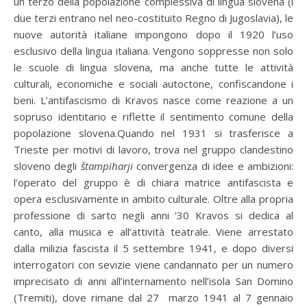
un terzo della popolazione complessiva di lingua slovena (i
due terzi entrano nel neo-costituito Regno di Jugoslavia), le
nuove autorità italiane impongono dopo il 1920 l’uso
esclusivo della lingua italiana. Vengono soppresse non solo
le scuole di lingua slovena, ma anche tutte le attività
culturali, economiche e sociali autoctone, confiscandone i
beni. L’antifascismo di Kravos nasce come reazione a un
sopruso identitario e riflette il sentimento comune della
popolazione slovena.Quando nel 1931 si trasferisce a
Trieste per motivi di lavoro, trova nel gruppo clandestino
sloveno degli
štampiharji
convergenza di idee e ambizioni:
l’operato del gruppo è di chiara matrice antifascista e
opera esclusivamente in ambito culturale. Oltre alla propria
professione di sarto negli anni ’30 Kravos si dedica al
canto, alla musica e all’attività teatrale. Viene arrestato
dalla milizia fascista il 5 settembre 1941, e dopo diversi
interrogatori con sevizie viene candannato per un numero
imprecisato di anni all’internamento nell’isola San Domino
(Tremiti), dove rimane dal 27 marzo 1941 al 7 gennaio