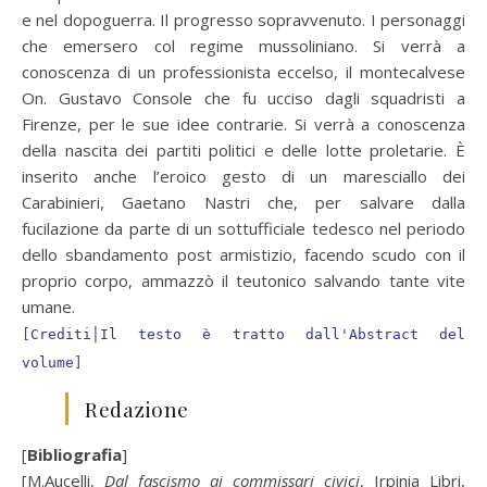
e nel dopoguerra. Il progresso sopravvenuto. I personaggi
che emersero col regime mussoliniano. Si verrà a
conoscenza di un professionista eccelso, il montecalvese
On. Gustavo Console che fu ucciso dagli squadristi a
Firenze, per le sue idee contrarie. Si verrà a conoscenza
della nascita dei partiti politici e delle lotte proletarie. È
inserito anche l’eroico gesto di un maresciallo dei
Carabinieri, Gaetano Nastri che, per salvare dalla
fucilazione da parte di un sottufficiale tedesco nel periodo
dello sbandamento post armistizio, facendo scudo con il
proprio corpo, ammazzò il teutonico salvando tante vite
umane.
[
Crediti│Il testo è tratto dall'Abstract del
volume
]
Redazione
[
Bibliografia
]
[M.Aucelli,
Dal fascismo ai commissari civici
, Irpinia Libri,