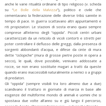
anche le varie ritualità ordinarie di tipo religioso (v. scheda
su “
Le Bolle della Malvizza
”), politico e civile che
cementavano la federazione delle diverse tribù sannite in
tempo di pace. In guerra scattavano altri appuntamenti e
riti propiziatori. Le stazioni di sosta erano quasi sempre
comprese all’interno degli “oppida”. Piccoli centri urbani
caratterizzati da un reticolo di vicoli contorti e stretti per
poter controllare il deflusso delle greggi, dalla presenza di
sorgenti abbondanti d’acqua, e difese da cinte di mura
dette “ciclopiche” (mura di grosse pietre poste in opera a
secco), le quali, dove possibile, venivano addossate a
rocce, se non erano sostituite magari a tratti da queste
quando erano inaccessibili naturalmente a nemici o a gruppi
di predatori.
Gli “oppida” (sempre visibili tra loro almeno due a due)
scandivano il tratturo in giornate di marcia in base alle
esigenze del multiforme mondo di animali e uomini che si
spostava due volte all’anno su e giù lungo il percorso,