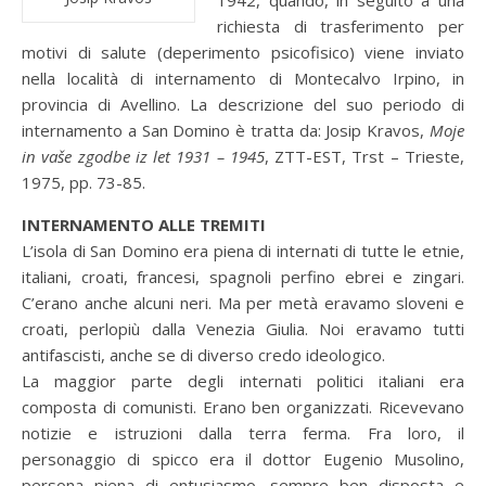
1942, quando, in seguito a una
richiesta di trasferimento per
motivi di salute (deperimento psicofisico) viene inviato
nella località di internamento di Montecalvo Irpino, in
provincia di Avellino. La descrizione del suo periodo di
internamento a San Domino è tratta da: Josip Kravos,
Moje
in vaše zgodbe iz let 1931 – 1945
, ZTT-EST, Trst – Trieste,
1975, pp. 73-85.
INTERNAMENTO ALLE TREMITI
L’isola di San Domino era piena di internati di tutte le etnie,
italiani, croati, francesi, spagnoli perfino ebrei e zingari.
C’erano anche alcuni neri. Ma per metà eravamo sloveni e
croati, perlopiù dalla Venezia Giulia. Noi eravamo tutti
antifascisti, anche se di diverso credo ideologico.
La maggior parte degli internati politici italiani era
composta di comunisti. Erano ben organizzati. Ricevevano
notizie e istruzioni dalla terra ferma. Fra loro, il
personaggio di spicco era il dottor Eugenio Musolino,
persona piena di entusiasmo, sempre ben disposta e