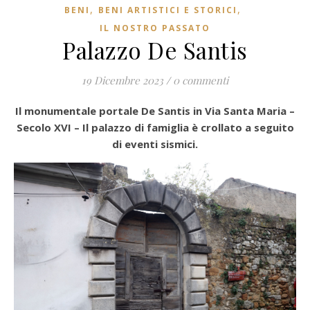
,
,
BENI
BENI ARTISTICI E STORICI
IL NOSTRO PASSATO
Palazzo De Santis
19 Dicembre 2023
/
0 commenti
Il monumentale portale De Santis in Via Santa Maria –
Secolo XVI – Il palazzo di famiglia è crollato a seguito
di eventi sismici.