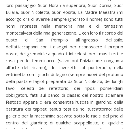
loro passaggio. Suor Flora (la superiora, Suor Dorina, Suor
Eulalia, Suor Nicoletta, Suor Rosita, La Madre Maestra (mi
accorgo ora di averne sempre ignorato il nome) sono tutti
nomi impressi nella memoria mia e di tantissimi
montecalvesi della mia generazione. E con loro il ricordo del
busto di San Pompilio all’ingresso dell’asilo;
dell’attaccapanni con i disegni per riconoscere il proprio
posto; del grembiule a quadrettini celesti per i maschietti e
rosa per le femminucce (salvo poi l’iniziazione congiunta
all’arte del ricamo); dei lavoretti col punteruolo; della
vetrinetta con i giochi di legno (sempre nuovi del profumo
della pasta e fagioli preparata da Suor Nicoletta; dei lunghi
tavoli celesti del refettorio; dei riposi pomeridiani
obbligatori, fatti sul banco di classe; del nostro sciamare
festoso appena ci era consentita l’uscita in giardino; della
battitura dei tappeti tenuti tesi da noi tutt’attorno; delle
gallerie per la macchinina scavate sotto le radici del pino al
centro del giardino; di qualche scappellotto; di qualche