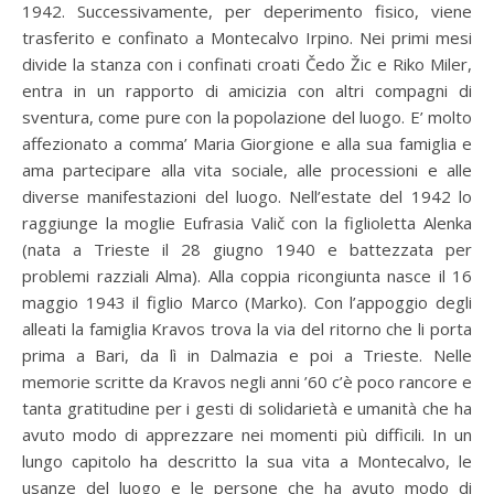
1942. Successivamente, per deperimento fisico, viene
trasferito e confinato a Montecalvo Irpino. Nei primi mesi
divide la stanza con i confinati croati Čedo Žic e Riko Miler,
entra in un rapporto di amicizia con altri compagni di
sventura, come pure con la popolazione del luogo. E’ molto
affezionato a comma’ Maria Giorgione e alla sua famiglia e
ama partecipare alla vita sociale, alle processioni e alle
diverse manifestazioni del luogo. Nell’estate del 1942 lo
raggiunge la moglie Eufrasia Valič con la figlioletta Alenka
(nata a Trieste il 28 giugno 1940 e battezzata per
problemi razziali Alma). Alla coppia ricongiunta nasce il 16
maggio 1943 il figlio Marco (Marko). Con l’appoggio degli
alleati la famiglia Kravos trova la via del ritorno che li porta
prima a Bari, da lì in Dalmazia e poi a Trieste. Nelle
memorie scritte da Kravos negli anni ’60 c’è poco rancore e
tanta gratitudine per i gesti di solidarietà e umanità che ha
avuto modo di apprezzare nei momenti più difficili. In un
lungo capitolo ha descritto la sua vita a Montecalvo, le
usanze del luogo e le persone che ha avuto modo di