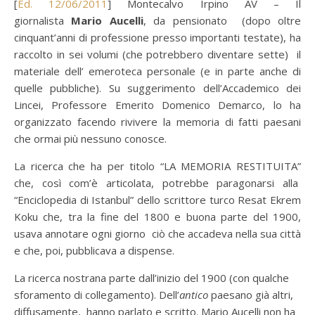
[
Ed. 12/06/2011
] Montecalvo Irpino AV – Il
giornalista
Mario Aucelli
, da pensionato (dopo oltre
cinquant’anni di professione presso importanti testate), ha
raccolto in sei volumi (che potrebbero diventare sette) il
materiale dell’ emeroteca personale (e in parte anche di
quelle pubbliche). Su suggerimento dell’Accademico dei
Lincei, Professore Emerito Domenico Demarco, lo ha
organizzato facendo rivivere la memoria di fatti paesani
che ormai più nessuno conosce.
La ricerca che ha per titolo “LA MEMORIA RESTITUITA”
che, così com’è articolata, potrebbe paragonarsi alla
“Enciclopedia di Istanbul” dello scrittore turco Resat Ekrem
Koku che, tra la fine del 1800 e buona parte del 1900,
usava annotare ogni giorno ciò che accadeva nella sua città
e che, poi, pubblicava a dispense.
La ricerca nostrana parte dall’inizio del 1900 (con qualche
sforamento di collegamento). Dell’
antico
paesano già altri,
diffusamente, hanno parlato e scritto. Mario Aucelli non ha