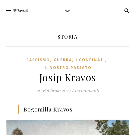
STORIA
,
,
,
FASCISMO
GUERRA
I CONFINATI
IL NOSTRO PASSATO
Josip Kravos
20 Febbraio 2024
/
0 commenti
Bogomilla Kravos