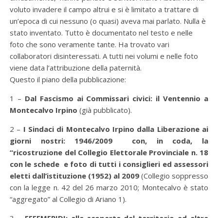
voluto invadere il campo altrui e si è limitato a trattare di
un’epoca di cui nessuno (o quasi) aveva mai parlato. Nulla è
stato inventato. Tutto è documentato nel testo e nelle
foto che sono veramente tante. Ha trovato vari
collaboratori disinteressati. A tutti nei volumi e nelle foto
viene data l’attribuzione della paternità.
Questo il piano della pubblicazione:
1 –
Dal Fascismo ai Commissari civici: il Ventennio a
Montecalvo Irpino
(già pubblicato).
2 –
I Sindaci di Montecalvo Irpino dalla Liberazione ai
giorni nostri: 1946/2009 con, in coda, la
“ricostruzione del Collegio Elettorale Provinciale n. 18
con le schede e foto di tutti i consiglieri ed assessori
eletti dall’istituzione (1952) al 2009
(Collegio soppresso
con la legge n. 42 del 26 marzo 2010; Montecalvo è stato
“aggregato” al Collegio di Ariano 1).
3 –
EFFEMERIDI: alla scoperta del territorio ed altre