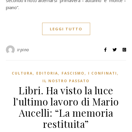
secondo il noto alternarsi “primavera – autunno” e “monte –
piano”.
LEGGI TUTTO
irpino
,
,
,
,
CULTURA
EDITORIA
FASCISMO
I CONFINATI
IL NOSTRO PASSATO
Libri. Ha visto la luce
l’ultimo lavoro di Mario
Aucelli: “La memoria
restituita”