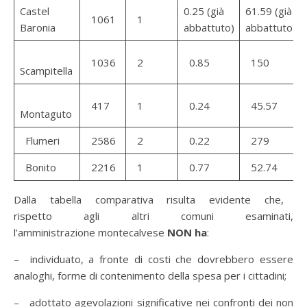
Castel
0.25 (già
61.59 (già
1061
1
Baronia
abbattuto)
abbattuto)
1036
2
0.85
150
Scampitella
417
1
0.24
45.57
Montaguto
Flumeri
2586
2
0.22
279
Bonito
2216
1
0.77
52.74
Dalla tabella comparativa risulta evidente che,
rispetto agli altri comuni esaminati,
l’amministrazione montecalvese
NON ha
:
– individuato, a fronte di costi che dovrebbero essere
analoghi, forme di contenimento della spesa per i cittadini;
– adottato agevolazioni significative nei confronti dei non