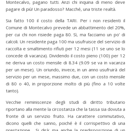
Montecalvo, pagano tutti. Anzi chi inquina di meno deve
pagare di più! Un paradosso? Macché, una triste realtà.
Sia fatto 100 il costo della TARI. Per i non residenti il
Comune di Montecalvo prevede un abbattimento del 20%,
per cui chi non risiede paga 80. Sì, ma facciamo un po’ di
calcoli. Un residente paga 100 ma usufruisce del servizio di
raccolta e smaltimento rifiuti per 12 mesi (11 se uno se lo
concede di vacanza). Dividendo il costo pieno (100) per 12
ne deriva un costo mensile di 8.34 (9.09 se va in vacanza
per un mese). Un oriundo, invece, in un anno usufruirà del
servizio per un mese, massimo due, con un costo mensile
di 80 o 40, in proporzione molto di più (fino a 10 volte
tanto).
Vecchie reminiscenze degli studi di diritto tributario
riportano alla mente la circostanza che la tassa sia dovuta a
fronte di un servizio fruito. Ha carattere commutativo,
dicono quelli che sanno, poiché è il corrispettivo di una
prestazione. Si dirà: ma anche la predisposizione di un