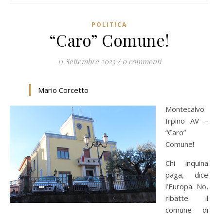
POLITICA
“Caro” Comune!
11 Settembre 2023
/
0 commenti
Mario Corcetto
Montecalvo
Irpino AV –
“Caro”
Comune!
Chi inquina
paga, dice
l’Europa. No,
ribatte il
comune di