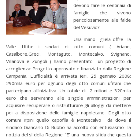
devono fare le centinaia di
famiglie che vivono
pericolosamente alle falde
del Vesuvio?
Una mano gliela offre la
Valle Ufita: i sindaci di otto comuni ( Ariano,
Casalbore,Greci, Montaguto, Montecalvo, Svignano,
Villanova e Zungoli ) hanno presentato un progetto di
accoglienza: Progetto approvato e finanziato dalla Regione
Campania. L’ufficialità è arrivata ieri, 25 gennaio 2008:
290mila euro per ognuno degli otto comuni ufitani che
partecipano all’iniziativa. Un totale di 2 milioni e 320mila
euro che serviranno alle singole amministrazioni per
acquisire recuperare o ristrutturare gli alloggi da mettere
poi a disposizione delle famiglie napoletane. Degli otto
comuni irpini quello capofila è Montecalvo da dove il
sindaco Giancarlo Di Rubbo ha accolto con entusiasmo la
notizia del sì della Regione: “E’ una nuova sfida che questa