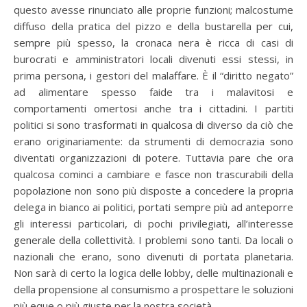
questo avesse rinunciato alle proprie funzioni; malcostume
diffuso della pratica del pizzo e della bustarella per cui,
sempre più spesso, la cronaca nera è ricca di casi di
burocrati e amministratori locali divenuti essi stessi, in
prima persona, i gestori del malaffare. È il “diritto negato”
ad alimentare spesso faide tra i malavitosi e
comportamenti omertosi anche tra i cittadini. I partiti
politici si sono trasformati in qualcosa di diverso da ciò che
erano originariamente: da strumenti di democrazia sono
diventati organizzazioni di potere. Tuttavia pare che ora
qualcosa cominci a cambiare e fasce non trascurabili della
popolazione non sono più disposte a concedere la propria
delega in bianco ai politici, portati sempre più ad anteporre
gli interessi particolari, di pochi privilegiati, all’interesse
generale della collettività. I problemi sono tanti. Da locali o
nazionali che erano, sono divenuti di portata planetaria.
Non sarà di certo la logica delle lobby, delle multinazionali e
della propensione al consumismo a prospettare le soluzioni
più eque o più giuste per la nostra società.