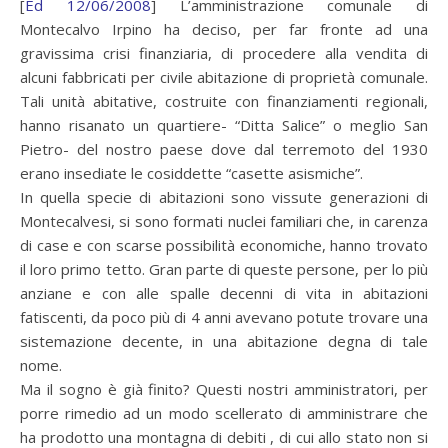
[
Ed 12/06/2008
] L’amministrazione comunale di
Montecalvo Irpino ha deciso, per far fronte ad una
gravissima crisi finanziaria, di procedere alla vendita di
alcuni fabbricati per civile abitazione di proprietà comunale.
Tali unità abitative, costruite con finanziamenti regionali,
hanno risanato un quartiere- “Ditta Salice” o meglio San
Pietro- del nostro paese dove dal terremoto del 1930
erano insediate le cosiddette “casette asismiche”.
In quella specie di abitazioni sono vissute generazioni di
Montecalvesi, si sono formati nuclei familiari che, in carenza
di case e con scarse possibilità economiche, hanno trovato
il loro primo tetto. Gran parte di queste persone, per lo più
anziane e con alle spalle decenni di vita in abitazioni
fatiscenti, da poco più di 4 anni avevano potute trovare una
sistemazione decente, in una abitazione degna di tale
nome.
Ma il sogno è già finito? Questi nostri amministratori, per
porre rimedio ad un modo scellerato di amministrare che
ha prodotto una montagna di debiti , di cui allo stato non si