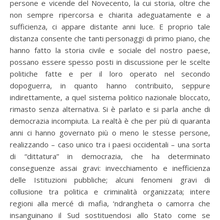
persone e vicende del Novecento, la cui storia, oltre che
non sempre ripercorsa e chiarita adeguatamente e a
sufficienza, ci appare distante anni luce. E proprio tale
distanza consente che tanti personaggi di primo piano, che
hanno fatto la storia civile e sociale del nostro paese,
possano essere spesso posti in discussione per le scelte
politiche fatte e per il loro operato nel secondo
dopoguerra, in quanto hanno contribuito, seppure
indirettamente, a quel sistema politico nazionale bloccato,
rimasto senza alternativa. Si è parlato e si parla anche di
democrazia incompiuta. La realtà è che per più di quaranta
anni ci hanno governato più o meno le stesse persone,
realizzando – caso unico tra i paesi occidentali – una sorta
di “dittatura” in democrazia, che ha determinato
conseguenze assai gravi: invecchiamento e inefficienza
delle Istituzioni pubbliche; alcuni fenomeni gravi di
collusione tra politica e criminalità organizzata; intere
regioni alla mercé di mafia, ‘ndrangheta o camorra che
insanguinano il Sud sostituendosi allo Stato come se