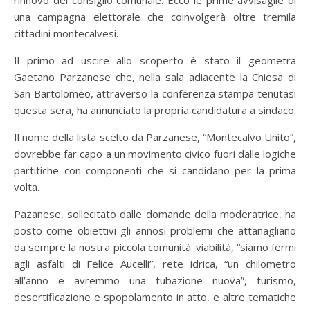
rinnovo del consiglio comunale. Ecco le prime avvisaglie di
una campagna elettorale che coinvolgerà oltre tremila
cittadini montecalvesi.
Il primo ad uscire allo scoperto è stato il geometra
Gaetano Parzanese che, nella sala adiacente la Chiesa di
San Bartolomeo, attraverso la conferenza stampa tenutasi
questa sera, ha annunciato la propria candidatura a sindaco.
Il nome della lista scelto da Parzanese, “Montecalvo Unito”,
dovrebbe far capo a un movimento civico fuori dalle logiche
partitiche con componenti che si candidano per la prima
volta.
Pazanese, sollecitato dalle domande della moderatrice, ha
posto come obiettivi gli annosi problemi che attanagliano
da sempre la nostra piccola comunità: viabilità, “siamo fermi
agli asfalti di Felice Aucelli”, rete idrica, “un chilometro
all’anno e avremmo una tubazione nuova”, turismo,
desertificazione e spopolamento in atto, e altre tematiche