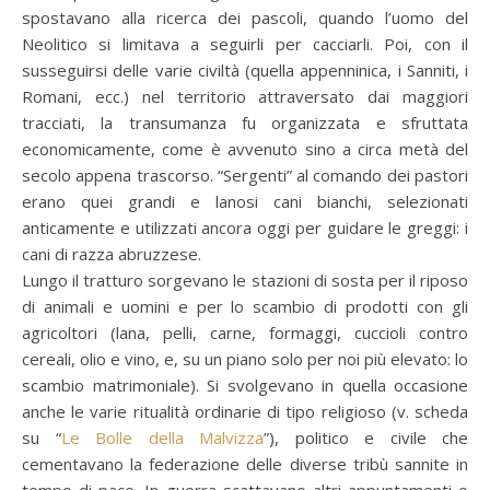
spostavano alla ricerca dei pascoli, quando l’uomo del
Neolitico si limitava a seguirli per cacciarli. Poi, con il
susseguirsi delle varie civiltà (quella appenninica, i Sanniti, i
Romani, ecc.) nel territorio attraversato dai maggiori
tracciati, la transumanza fu organizzata e sfruttata
economicamente, come è avvenuto sino a circa metà del
secolo appena trascorso. “Sergenti” al comando dei pastori
erano quei grandi e lanosi cani bianchi, selezionati
anticamente e utilizzati ancora oggi per guidare le greggi: i
cani di razza abruzzese.
Lungo il tratturo sorgevano le stazioni di sosta per il riposo
di animali e uomini e per lo scambio di prodotti con gli
agricoltori (lana, pelli, carne, formaggi, cuccioli contro
cereali, olio e vino, e, su un piano solo per noi più elevato: lo
scambio matrimoniale). Si svolgevano in quella occasione
anche le varie ritualità ordinarie di tipo religioso (v. scheda
su “
Le Bolle della Malvizza
”), politico e civile che
cementavano la federazione delle diverse tribù sannite in