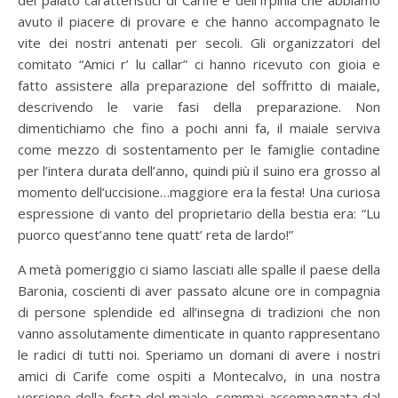
avuto il piacere di provare e che hanno accompagnato le
vite dei nostri antenati per secoli. Gli organizzatori del
comitato “Amici r’ lu callar” ci hanno ricevuto con gioia e
fatto assistere alla preparazione del soffritto di maiale,
descrivendo le varie fasi della preparazione. Non
dimentichiamo che fino a pochi anni fa, il maiale serviva
come mezzo di sostentamento per le famiglie contadine
per l’intera durata dell’anno, quindi più il suino era grosso al
momento dell’uccisione…maggiore era la festa! Una curiosa
espressione di vanto del proprietario della bestia era: “Lu
puorco quest’anno tene quatt’ reta de lardo!”
A metà pomeriggio ci siamo lasciati alle spalle il paese della
Baronia, coscienti di aver passato alcune ore in compagnia
di persone splendide ed all’insegna di tradizioni che non
vanno assolutamente dimenticate in quanto rappresentano
le radici di tutti noi. Speriamo un domani di avere i nostri
amici di Carife come ospiti a Montecalvo, in una nostra
versione della festa del maiale, semmai accompagnata dal