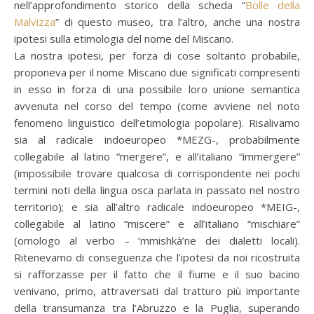
nell’approfondimento storico della scheda “
Bolle della
Malvizza
” di questo museo, tra l’altro, anche una nostra
ipotesi sulla etimologia del nome del Miscano.
La nostra ipotesi, per forza di cose soltanto probabile,
proponeva per il nome Miscano due significati compresenti
in esso in forza di una possibile loro unione semantica
avvenuta nel corso del tempo (come avviene nel noto
fenomeno linguistico dell’etimologia popolare). Risalivamo
sia al radicale indoeuropeo *MEZG-, probabilmente
collegabile al latino “mergere”, e all’italiano “immergere”
(impossibile trovare qualcosa di corrispondente nei pochi
termini noti della lingua osca parlata in passato nel nostro
territorio); e sia all’altro radicale indoeuropeo *MEIG-,
collegabile al latino “miscere” e all’italiano “mischiare”
(omologo al verbo – ‘mmishkà’ne dei dialetti locali).
Ritenevamo di conseguenza che l’ipotesi da noi ricostruita
si rafforzasse per il fatto che il fiume e il suo bacino
venivano, primo, attraversati dal tratturo più importante
della transumanza tra l’Abruzzo e la Puglia, superando