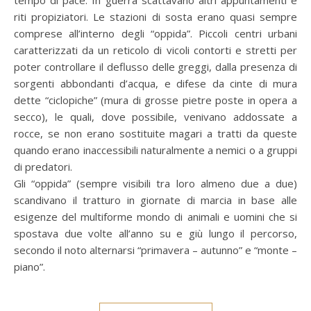
tempo di pace. In guerra scattavano altri appuntamenti e
riti propiziatori. Le stazioni di sosta erano quasi sempre
comprese all’interno degli “oppida”. Piccoli centri urbani
caratterizzati da un reticolo di vicoli contorti e stretti per
poter controllare il deflusso delle greggi, dalla presenza di
sorgenti abbondanti d’acqua, e difese da cinte di mura
dette “ciclopiche” (mura di grosse pietre poste in opera a
secco), le quali, dove possibile, venivano addossate a
rocce, se non erano sostituite magari a tratti da queste
quando erano inaccessibili naturalmente a nemici o a gruppi
di predatori.
Gli “oppida” (sempre visibili tra loro almeno due a due)
scandivano il tratturo in giornate di marcia in base alle
esigenze del multiforme mondo di animali e uomini che si
spostava due volte all’anno su e giù lungo il percorso,
secondo il noto alternarsi “primavera – autunno” e “monte –
piano”.