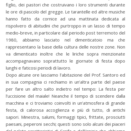
figlio, dei pastori che costruivano i loro strumenti durante
le ore di pascolo del gregge. Le tarantelle ed altre musiche
hanno fatto da cornice ad una mattinata dedicata al
rispolvero di abitudini che purtroppo in un lasso di tempo
medio-breve, in particolare dal periodo post terremoto del
1980, abbiamo lasciato nel dimenticatoio ma che
rappresentano la base della cultura delle nostre zone. Non
va dimenticato inoltre che le liriche sopra menzionate
accompagnavano soprattutto le giornate di festa dopo
lunghi e faticosi periodi di lavoro.
Dopo alcune ore lasciamo l’abitazione del Prof. Santoro ed
in sua compagnia ci rechiamo in un’altra parte del paese
per fare un altro salto indietro nel tempo: La festa per
l’uccisione del maiale! Neanche il tempo di scendere dalla
macchina e ci troviamo coinvolti in un’atmosfera di grande
festa, di calorosa accoglienza e più di tutto, di antichi
sapori. Minestra, salumi, formaggi tipici, frittate, prosciutti
paesani, peperoni secchi; questi sono solo alcuni dei piaceri
del palato caratteristici di Carife e dell’Irpinia che abbiamo