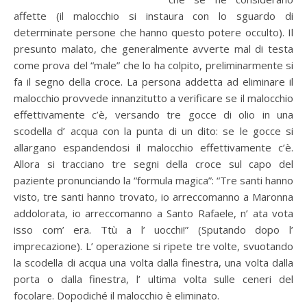
affette (il malocchio si instaura con lo sguardo di
determinate persone che hanno questo potere occulto). Il
presunto malato, che generalmente avverte mal di testa
come prova del “male” che lo ha colpito, preliminarmente si
fa il segno della croce. La persona addetta ad eliminare il
malocchio provvede innanzitutto a verificare se il malocchio
effettivamente c’è, versando tre gocce di olio in una
scodella d’ acqua con la punta di un dito: se le gocce si
allargano espandendosi il malocchio effettivamente c’è.
Allora si tracciano tre segni della croce sul capo del
paziente pronunciando la “formula magica”: “Tre santi hanno
visto, tre santi hanno trovato, io arreccomanno a Maronna
addolorata, io arreccomanno a Santo Rafaele, n’ ata vota
isso com’ era. Ttù a l’ uocchi!” (Sputando dopo l’
imprecazione). L’ operazione si ripete tre volte, svuotando
la scodella di acqua una volta dalla finestra, una volta dalla
porta o dalla finestra, l’ ultima volta sulle ceneri del
focolare. Dopodiché il malocchio è eliminato.