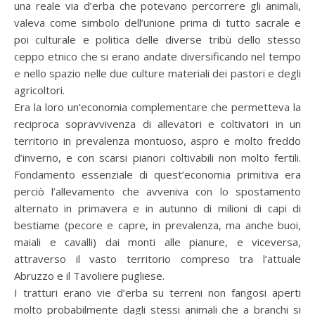
una reale via d’erba che potevano percorrere gli animali,
valeva come simbolo dell’unione prima di tutto sacrale e
poi culturale e politica delle diverse tribù dello stesso
ceppo etnico che si erano andate diversificando nel tempo
e nello spazio nelle due culture materiali dei pastori e degli
agricoltori.
Era la loro un’economia complementare che permetteva la
reciproca sopravvivenza di allevatori e coltivatori in un
territorio in prevalenza montuoso, aspro e molto freddo
d’inverno, e con scarsi pianori coltivabili non molto fertili.
Fondamento essenziale di quest’economia primitiva era
perciò l’allevamento che avveniva con lo spostamento
alternato in primavera e in autunno di milioni di capi di
bestiame (pecore e capre, in prevalenza, ma anche buoi,
maiali e cavalli) dai monti alle pianure, e viceversa,
attraverso il vasto territorio compreso tra l’attuale
Abruzzo e il Tavoliere pugliese.
I tratturi erano vie d’erba su terreni non fangosi aperti
molto probabilmente dagli stessi animali che a branchi si